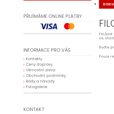
DISKU
PŘIJÍMÁME ONLINE PLATBY
FI
Filc/pls
se, snad
Buďte pr
INFORMACE PRO VÁS
Pouze re
Kontakty
Ceny dopravy
Věrnostní sleva
Obchodní podmínky
Rady a návody
Fotogalerie
KONTAKT