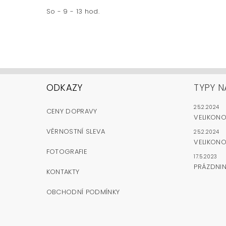
So - 9 - 13 hod.
ODKAZY
TYPY N
25.2.2024
CENY DOPRAVY
VELIKON
VĚRNOSTNÍ SLEVA
25.2.2024
VELIKONO
FOTOGRAFIE
17.5.2023
PRÁZDNI
KONTAKTY
OBCHODNÍ PODMÍNKY