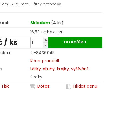
0 cm 150g 1mm - Žlutý citronový
nost
Skladem
(4 ks)
16,53 Kč bez DPH
č
/ ks
duktu
21-8436045
Knorr prandell
e
Látky, stuhy, krajky, vyšívání
2 roky
Tisk
Dotaz
Hlídat cenu