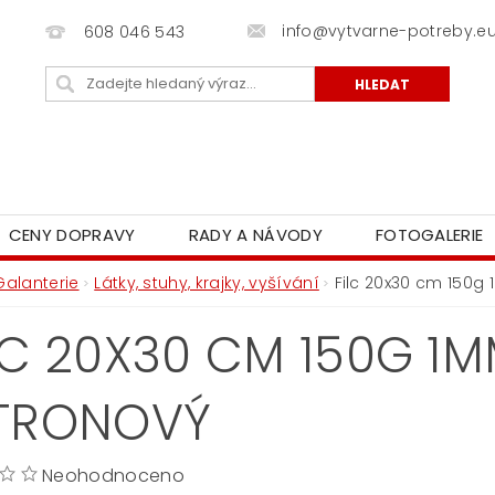
info@vytvarne-potreby.e
608 046 543
CENY DOPRAVY
RADY A NÁVODY
FOTOGALERIE
Galanterie
Látky, stuhy, krajky, vyšívání
Filc 20x30 cm 150g 
LC 20X30 CM 150G 1M
TRONOVÝ
Neohodnoceno