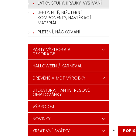
LÁTKY, STUHY, KRAJKY, VYŠÍVÁNÍ
JEHLY, NITĚ, BIŽUTERNÍ
KOMPONENTY, NAVLÉKACÍ
MATERIÁL
PLETENÍ, HÁČKOVÁNÍ
PÁRTY VÝZDOBA A
DEKORACE
HALLOWEEN / KARNEVAL
DŘEVĚNÉ A MDF VÝROBKY
LITERATURA - ANTISTRESOVÉ
OMALOVÁNKY
VÝPRODEJ
NOVINKY
KREATIVNÍ SVÁTKY
POPIS