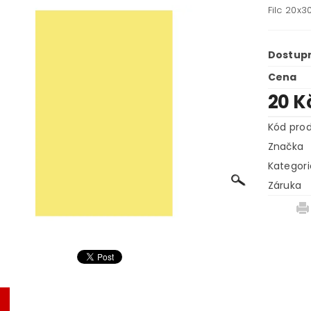
Filc 20x3
Dostup
Cena
20 K
Kód pro
Značka
Kategori
Záruka