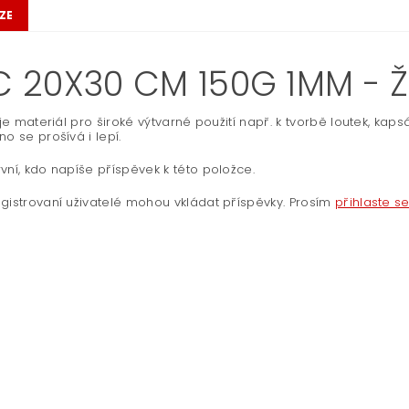
ZE
LC 20X30 CM 150G 1MM - 
ť je materiál pro široké výtvarné použití např. k tvorbě loutek, ka
no se prošívá i lepí.
vní, kdo napíše příspěvek k této položce.
gistrovaní uživatelé mohou vkládat příspěvky. Prosím
přihlaste s