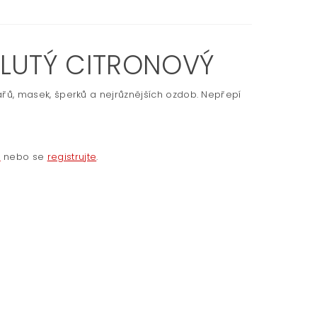
ŽLUTÝ CITRONOVÝ
psářů, masek, šperků a nejrůznějších ozdob. Nepřepí
e
nebo se
registrujte
.