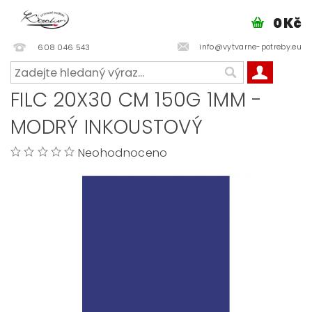
0 Kč
info@vytvarne-potreby.eu
608 046 543
FILC 20X30 CM 150G 1MM -
MODRÝ INKOUSTOVÝ
Neohodnoceno