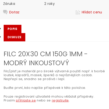
Záruka
2 roky
Dotaz
Hlídat cenu
POPIS
DISKUZE
FILC 20X30 CM 150G 1MM -
MODRÝ INKOUSTOVÝ
Filc/plsť je materiál pro široké výtvarné použití např. k tvorbě
loutek, kapsářů, masek, šperků a nejrůznějších ozdob.
Nepřepí se, snadno se prošívá i lepí.
Buďte první, kdo napíše příspěvek k této položce.
Pouze registrovaní uživatelé mohou vkládat příspěvky.
Prosím
přihlaste se
nebo se
registrujte
.