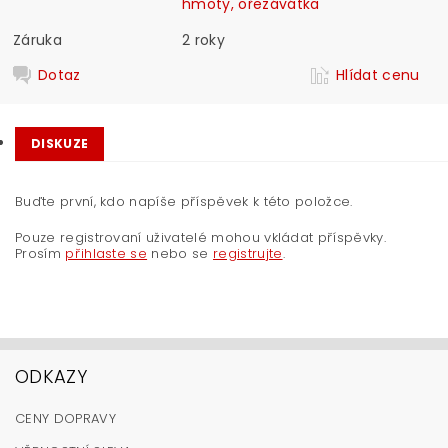
hmoty, ořezávátka
Záruka
2 roky
Dotaz
Hlídat cenu
DISKUZE
Buďte první, kdo napíše příspěvek k této položce.
Pouze registrovaní uživatelé mohou vkládat příspěvky.
Prosím
přihlaste se
nebo se
registrujte
.
ODKAZY
CENY DOPRAVY