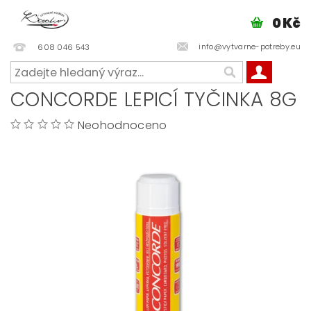
0 Kč
info@vytvarne-potreby.eu
608 046 543
CONCORDE LEPICÍ TYČINKA 8G
Neohodnoceno