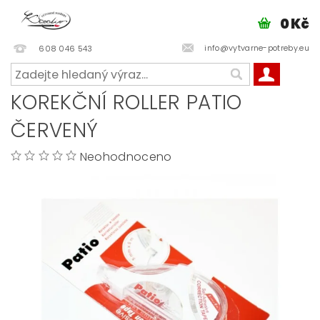
0 Kč
info@vytvarne-potreby.eu
608 046 543
KOREKČNÍ ROLLER PATIO
ČERVENÝ
Neohodnoceno