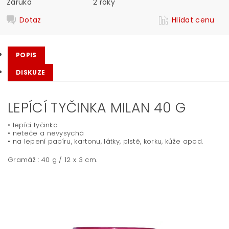
Záruka
2 roky
Dotaz
Hlídat cenu
POPIS
DISKUZE
LEPÍCÍ TYČINKA MILAN 40 G
• lepící tyčinka
• neteče a nevysychá
• na lepení papíru, kartonu, látky, plstě, korku, kůže apod.
Gramáž : 40 g / 12 x 3 cm.