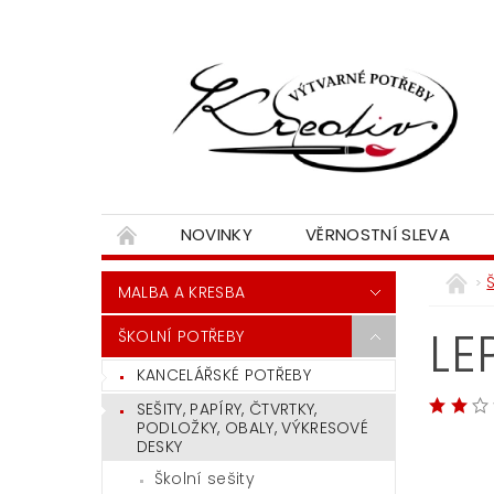
NOVINKY
VĚRNOSTNÍ SLEVA
MALBA A KRESBA
LE
ŠKOLNÍ POTŘEBY
KANCELÁŘSKÉ POTŘEBY
SEŠITY, PAPÍRY, ČTVRTKY,
PODLOŽKY, OBALY, VÝKRESOVÉ
DESKY
Školní sešity