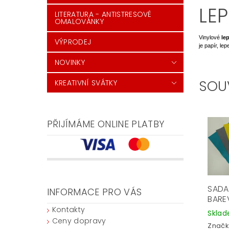
LE
LITERATURA - ANTISTRESOVÉ
OMALOVÁNKY
Vinylové
le
VÝPRODEJ
je papír, le
NOVINKY
SOU
KREATIVNÍ SVÁTKY
PŘIJÍMÁME ONLINE PLATBY
SADA 
INFORMACE PRO VÁS
BARE
Kontakty
Skla
Ceny dopravy
Značk