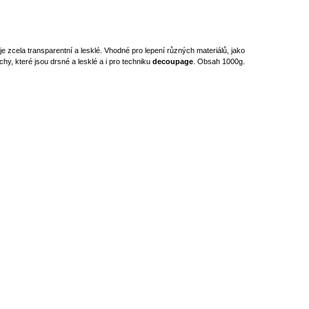
í je zcela transparentní a lesklé. Vhodné pro lepení různých materiálů, jako
chy, které jsou drsné a lesklé a i pro techniku
decoupage
.
Obsah 1000g.