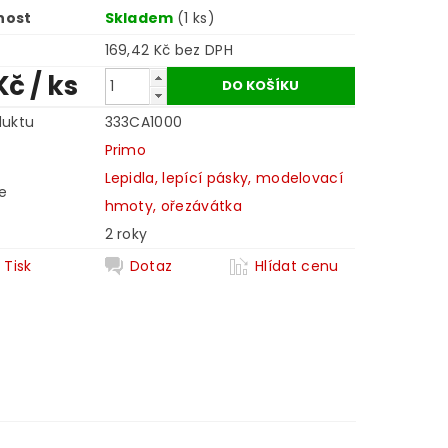
nost
Skladem
(1 ks)
169,42 Kč bez DPH
Kč
/ ks
duktu
333CA1000
Primo
Lepidla, lepící pásky, modelovací
e
hmoty, ořezávátka
2 roky
Tisk
Dotaz
Hlídat cenu