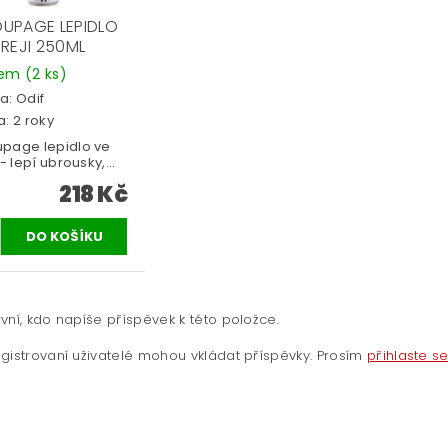
UPAGE LEPIDLO
PREJI 250ML
dem
(2 ks)
a:
Odif
: 2 roky
page lepidlo ve
 - lepí ubrousky,...
218 Kč
vní, kdo napíše příspěvek k této položce.
gistrovaní uživatelé mohou vkládat příspěvky. Prosím
přihlaste s