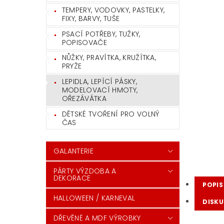
TEMPERY, VODOVKY, PASTELKY,
FIXY, BARVY, TUŠE
PSACÍ POTŘEBY, TUŽKY,
POPISOVAČE
NŮŽKY, PRAVÍTKA, KRUŽÍTKA,
PRYŽE
LEPIDLA, LEPÍCÍ PÁSKY,
MODELOVACÍ HMOTY,
OŘEZÁVÁTKA
DĚTSKÉ TVOŘENÍ PRO VOLNÝ
ČAS
GALANTERIE
PÁRTY VÝZDOBA A
DEKORACE
POPIS
HALLOWEEN / KARNEVAL
DISKU
DŘEVĚNÉ A MDF VÝROBKY