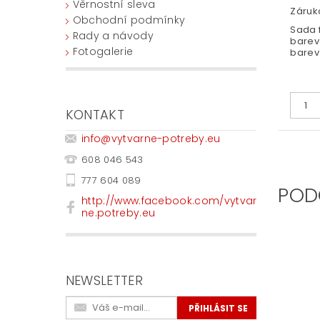
Věrnostní sleva
Záruka
Obchodní podmínky
Sada f
Rady a návody
barev 
Fotogalerie
barev
KONTAKT
info
@
vytvarne-potreby.eu
608 046 543
777 604 089
POD
http://www.facebook.com/vytvar
ne.potreby.eu
NEWSLETTER