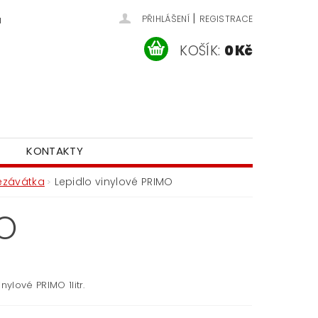
|
u
PŘIHLÁŠENÍ
REGISTRACE
KOŠÍK:
0 Kč
KONTAKTY
řezávátka
Lepidlo vinylové PRIMO
MO
inylové PRIMO 1litr.