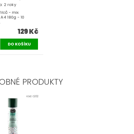
: 2 roky
ilců - mix
A4 180g - 10
.
129 Kč
OBNÉ PRODUKTY
Kód:
O202