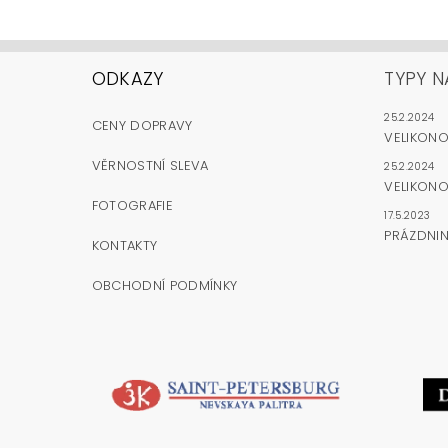
ODKAZY
TYPY N
25.2.2024
CENY DOPRAVY
VELIKON
VĚRNOSTNÍ SLEVA
25.2.2024
VELIKONO
FOTOGRAFIE
17.5.2023
PRÁZDNI
KONTAKTY
OBCHODNÍ PODMÍNKY