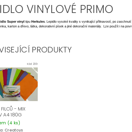
PIDLO VINYLOVÉ PRIMO
pidlo
Super vinyl
tipu
Herkules
. Lepidlo vysoké kvality s vynikající přilnavostí, po zaschnut
penka, karton a dřevo, látka, dekorativní písek a jiné dekorační materiály.
Lze použít i na povr
VISEJÍCÍ PRODUKTY
Kód:
2001
FILCŮ - MIX
V A4 180G
dem
(4 ks)
a:
Creatoys