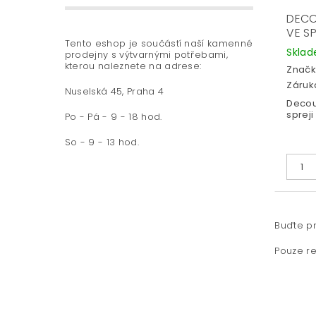
DECO
VE S
Tento eshop je součástí naší kamenné
Skla
prodejny s výtvarnými potřebami,
kterou naleznete na adrese:
Značk
Záruka
Nuselská 45, Praha 4
Decou
spreji
Po - Pá - 9 - 18 hod.
So - 9 - 13 hod.
Buďte pr
Pouze re