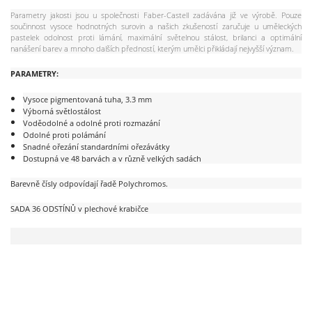
Parametry jakosti jsou u společnosti Faber-Castell zadávána již ve výrobě. Pouze
součinnost vysoce hodnotných surovin a našich zkušeností zaručuje u uměleckých
pastelek odolnost proti lámání, maximální světelnou stálost, brilanci a optimální
nanášení barev a mnoho dalších předností, kterým umělci přikládají nejvyšší význam.
PARAMETRY:
Vysoce pigmentovaná tuha, 3.3 mm
Výborná světlostálost
Voděodolné a odolné proti rozmazání
Odolné proti polámání
Snadné ořezání standardními ořezávátky
Dostupná ve 48 barvách a v různě velkých sadách
Barevně čísly odpovídají řadě Polychromos.
SADA 36 ODSTÍNŮ v plechové krabičce