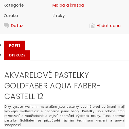
Kategorie
Malba a kresba
Záruka
2 roky
Dotaz
Hlídat cenu
POPIS
DISKUZE
AKVARELOVÉ PASTELKY
GOLDFABER AQUA FABER-
CASTELL 12
Díky vysoce kvalitním materiálům jsou pastelky odolné proti polámání, mají
vynikající světlostálost a nádherně jasné barvy. Pastelky jsou odolné proti
rozmazání a voděodolné a zajistí optimální výsledek malby. Tuha barevné
pastelky Goldfaber se přizpůsobí různým technikám kreslení a úrovni
schopností.