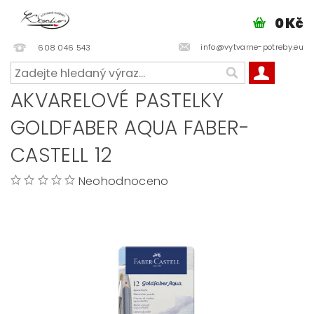
0 Kč
info@vytvarne-potreby.eu
608 046 543
AKVARELOVÉ PASTELKY
GOLDFABER AQUA FABER-
CASTELL 12
Neohodnoceno