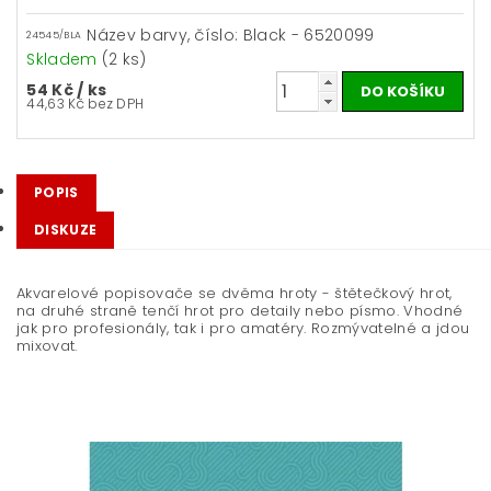
Název barvy, číslo: Black - 6520099
24545/BLA
Skladem
(2 ks)
54 Kč
/ ks
44,63 Kč bez DPH
POPIS
DISKUZE
Akvarelové popisovače se dvěma hroty -
štětečkový hrot,
na druhé straně tenčí hrot pro detaily nebo písmo. Vhodné
jak pro profesionály, tak i pro amatéry. Rozmývatelné a jdou
mixovat.