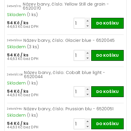
Název barvy, číslo: Yellow Still de grain -
24545/YEL
6520070
Skladem
(1 ks)
54 Kč
/ ks
44,63 Kč bez DPH
Název barvy, číslo: Glacier blue - 6520045
24545/GLA
Skladem
(3 ks)
54 Kč
/ ks
44,63 Kč bez DPH
Název barvy, číslo: Cobalt blue light -
24545/COB
6520044
Skladem
(1 ks)
54 Kč
/ ks
44,63 Kč bez DPH
Název barvy, číslo: Prussian blu - 6520051
24545/PRU
Skladem
(1 ks)
54 Kč
/ ks
44,63 Kč bez DPH