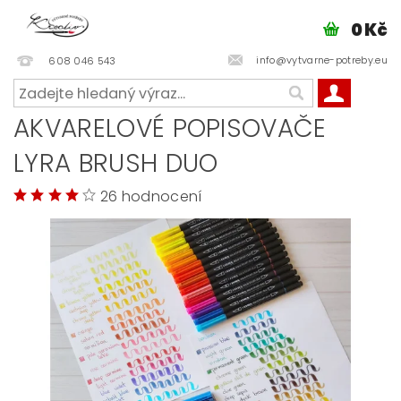
0 Kč
info@vytvarne-potreby.eu
608 046 543
AKVARELOVÉ POPISOVAČE
LYRA BRUSH DUO
26 hodnocení