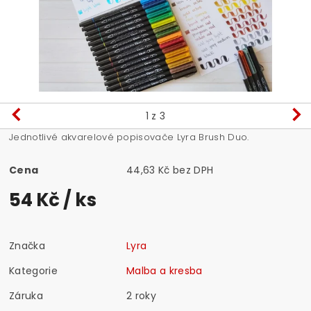
1
z 3
Jednotlivé akvarelové popisovače Lyra Brush Duo.
Cena
44,63 Kč bez DPH
54 Kč
/ ks
Značka
Lyra
Kategorie
Malba a kresba
Záruka
2 roky