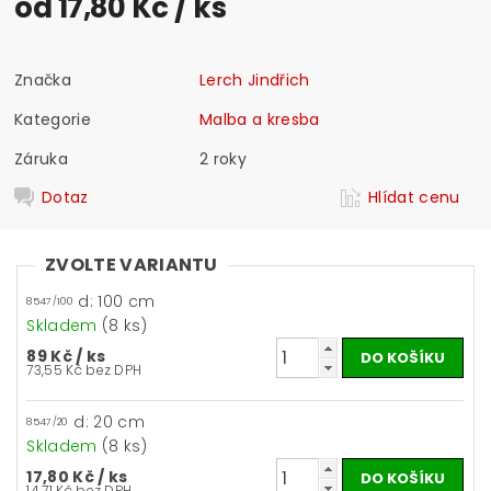
od 17,80 Kč
/ ks
Značka
Lerch Jindřich
Kategorie
Malba a kresba
Záruka
2 roky
Dotaz
Hlídat cenu
ZVOLTE VARIANTU
d: 100 cm
8547/100
Skladem
(8 ks)
89 Kč
/ ks
73,55 Kč bez DPH
d: 20 cm
8547/20
Skladem
(8 ks)
17,80 Kč
/ ks
14,71 Kč bez DPH