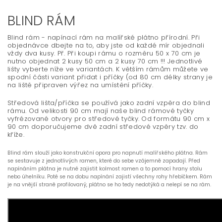
BLIND RÁM
Blind rám - napínací rám na malířské plátno přírodní. Při
objednávce dbejte na to, aby jste od každé mír objednali
vždy dva kusy. Př. Při koupi rámu o rozměru 50 x 70 cm je
nutno objednat 2 kusy 50 cm a 2 kusy 70 cm !!! Jednotlivé
lišty vyberte níže ve variantách. K větším rámům můžete ve
spodní části variant přidat i příčky (od 80 cm délky strany je
na liště připraven výřez na umístění příčky.
Středová lišta/příčka se používá jako zadní vzpěra do blind
rámu. Od velikosti 90 cm mají naše blind rámové tyčky
vyfrézované otvory pro středové tyčky. Od formátu 90 cm x
90 cm doporučujeme dvě zadní středové vzpěry tzv. do
kříže.
Blind rám slouží jako konstrukční opora pro napnutí malířského plátna.
Rám
se sestavuje z jednotlivých ramen, které do sebe vzájemně zapadají. Před
napínáním plátna je nutné zajistit kolmost ramen a to pomocí hrany stolu
nebo úhelníku. Poté se na dobu napínání zajistí všechny rohy hřebíčkem. Rám
je na vnější straně profilovaný, plátno se ho tedy nedotýká a nelepí se na rám.