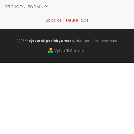
OBCHODNÍ PODMÍNKY
|
Zboží.cz
Heureka.cz
2026 ©
Výtvarné potřeby Kreativ
, všechna práva vyhrazena
Vytvořil Shoptet