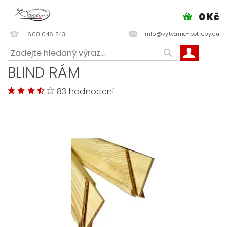
0 Kč
info@vytvarne-potreby.eu
608 046 543
BLIND RÁM
83 hodnocení