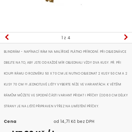
1
z 4
BLINDRÁM - NAPÍNACÍ RÁM NA MALÍŘSKÉ PLÁTNO PŘÍRODNÍ. PŘI OBJEDNÁVCE
DBEJTE NA TO, ABY JSTE OD KAŽDÉ MÍR OBJEDNALI VŽDY DVA KUSY. PŘ. PŘI
KOUPI RÁMU O ROZMĚRU 50 X 70 CM JE NUTNO OBJEDNAT 2 KUSY 50 CM A 2
KUSY 70 CM !!! JEDNOTLIVÉ LIŠTY VYBERTE NÍŽE VE VARIANTÁCH. K VĚTŠÍM
RÁMŮM MŮŽETE VE SPODNÍ ČÁSTI VARIANT PŘIDAT I PŘÍČKY (OD 80 CM DÉLKY
STRANY JE NA LIŠTĚ PŘIPRAVEN VÝŘEZ NA UMÍSTĚNÍ PŘÍČKY.
Cena
od 14,71 Kč bez DPH