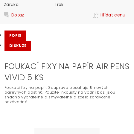
Záruka
1 rok
Dotaz
Hlídat cenu
POPIS
DISKUZE
FOUKACÍ FIXY NA PAPÍR AIR PENS
VIVID 5 KS
Foukací fixy na papír. Souprava obsahuje 5 nových
barevných odstínů. Použité inkousty na vodní bázi jsou
snadno vypratelné a smývatelné a zcela zdravotně
nezávadné.