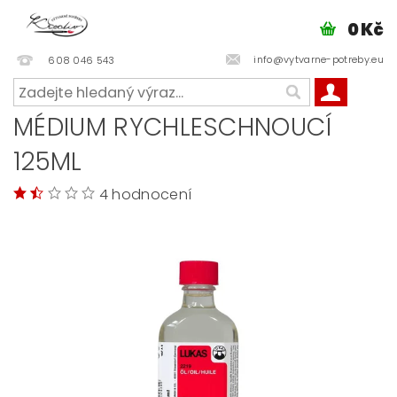
0 Kč
info@vytvarne-potreby.eu
608 046 543
MÉDIUM RYCHLESCHNOUCÍ
125ML
4 hodnocení