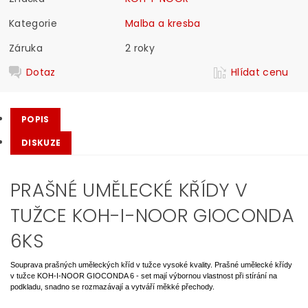
Kategorie
Malba a kresba
Záruka
2 roky
Dotaz
Hlídat cenu
POPIS
DISKUZE
PRAŠNÉ UMĚLECKÉ KŘÍDY V
TUŽCE KOH-I-NOOR GIOCONDA
6KS
Souprava prašných uměleckých kříd v tužce vysoké kvality. Prašné umělecké křídy
v tužce KOH-I-NOOR GIOCONDA 6 - set mají výbornou vlastnost při stírání na
podkladu, snadno se rozmazávají a vytváří měkké přechody.