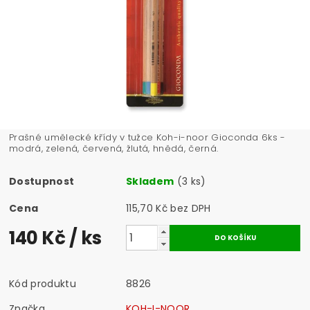
Prašné umělecké křídy v tužce Koh-i-noor Gioconda 6ks -
modrá, zelená, červená, žlutá, hnědá, černá.
Dostupnost
Skladem
(3 ks)
Cena
115,70 Kč bez DPH
140 Kč
/ ks
Kód produktu
8826
Značka
KOH-I-NOOR