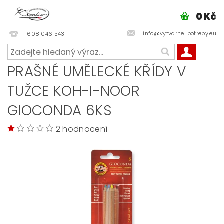
0 Kč
info@vytvarne-potreby.eu
608 046 543
PRAŠNÉ UMĚLECKÉ KŘÍDY V
TUŽCE KOH-I-NOOR
GIOCONDA 6KS
2 hodnocení