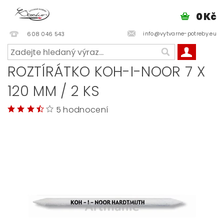
0 Kč
info@vytvarne-potreby.eu
608 046 543
ROZTÍRÁTKO KOH-I-NOOR 7 X
120 MM / 2 KS
5 hodnocení