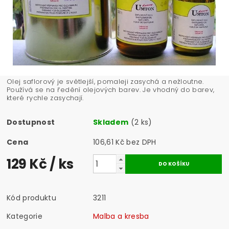
Olej saflorový je světlejší, pomaleji zasychá a nežloutne.
Používá se na ředění olejových barev. Je vhodný do barev,
které rychle zasychají.
Dostupnost
Skladem
(2 ks)
Cena
106,61 Kč bez DPH
129 Kč
/ ks
Kód produktu
3211
Kategorie
Malba a kresba