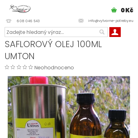
0 Kč
info@vytvarne-potreby.eu
608 046 543
SAFLOROVÝ OLEJ 100ML
UMTON
Neohodnoceno