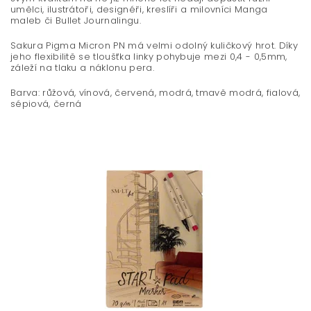
umělci, ilustrátoři, designéři, kreslíři a milovníci Manga
maleb či Bullet Journalingu.
Sakura Pigma Micron PN má velmi odolný kuličkový hrot. Díky
jeho flexibilitě se tloušťka linky pohybuje mezi 0,4 - 0,5mm,
záleží na tlaku a náklonu pera.
Barva: růžová, vínová, červená, modrá, tmavě modrá, fialová,
sépiová, černá