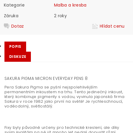
Kategorie
Malba a kresba
Záruka
2 roky
Dotaz
Hlídat cenu
POPIS
DISKUZE
SAKURA PIGMA MICRON EVERYDAY PENS 8
Pera Sakura Pigma se pyšní nejspolehlivějším
permanentním inkoustem na trhu. Tento jedinečný inkoust,
který kombinuje pigmenty s vodou, vyvinula japonská firma
Sakura v roce 1982 jako první na světě! Je rychleschnoucí,
voděodolný, světlostálý.
Fixy byly původně určeny pro technické kreslení, ale díky
svým kvalitám na ně již mnoho let nedají dopustit různí