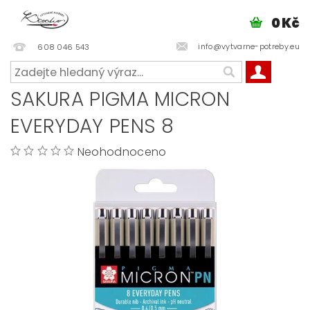
0 Kč
info@vytvarne-potreby.eu
608 046 543
SAKURA PIGMA MICRON
EVERYDAY PENS 8
Neohodnoceno