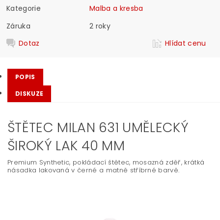
Kategorie
Malba a kresba
Záruka
2 roky
Dotaz
Hlídat cenu
POPIS
DISKUZE
ŠTĚTEC MILAN 631 UMĚLECKÝ
ŠIROKÝ LAK 40 MM
Premium Synthetic, pokládací štětec, mosazná zděř, krátká
násadka lakovaná v černé a matně stříbrné barvě.