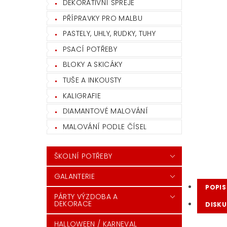
DEKORATIVNÍ SPREJE
PŘÍPRAVKY PRO MALBU
PASTELY, UHLY, RUDKY, TUHY
PSACÍ POTŘEBY
BLOKY A SKICÁKY
TUŠE A INKOUSTY
KALIGRAFIE
DIAMANTOVÉ MALOVÁNÍ
MALOVÁNÍ PODLE ČÍSEL
ŠKOLNÍ POTŘEBY
GALANTERIE
POPIS
PÁRTY VÝZDOBA A
DEKORACE
DISKU
HALLOWEEN / KARNEVAL