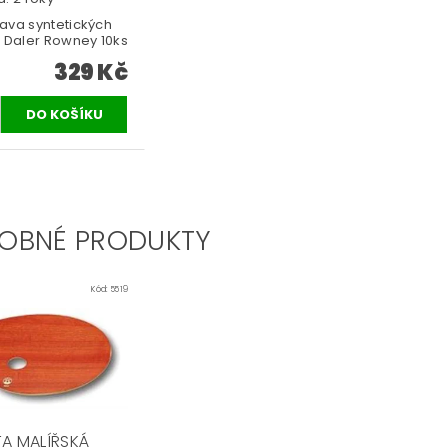
ava syntetických
ů Daler Rowney 10ks
329 Kč
OBNÉ PRODUKTY
Kód:
5519
TA MALÍŘSKÁ