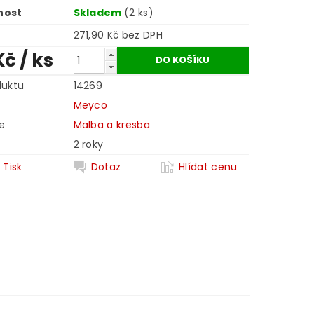
nost
Skladem
(2 ks)
271,90 Kč bez DPH
Kč
/ ks
duktu
14269
Meyco
e
Malba a kresba
2 roky
Tisk
Dotaz
Hlídat cenu