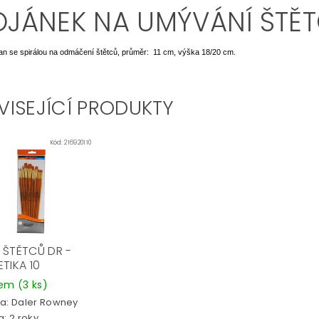
OJÁNEK NA UMÝVÁNÍ ŠTĚ
an se spirálou na odmáčení štětců, průměr: 11 cm, výška 18/20 cm.
VISEJÍCÍ PRODUKTY
Kód:
216920110
 ŠTĚTCŮ DR -
TIKA 10
dem
(3 ks)
a:
Daler Rowney
: 2 roky