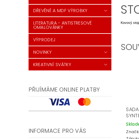
ST
DŘEVĚNÉ A MDF VÝROBKY
LITERATURA - ANTISTRESOVÉ
Kovový stoj
OMALOVÁNKY
VÝPRODEJ
SOU
NOVINKY
KREATIVNÍ SVÁTKY
PŘIJÍMÁME ONLINE PLATBY
SADA
SYNTE
Skla
INFORMACE PRO VÁS
Značk
Záruka