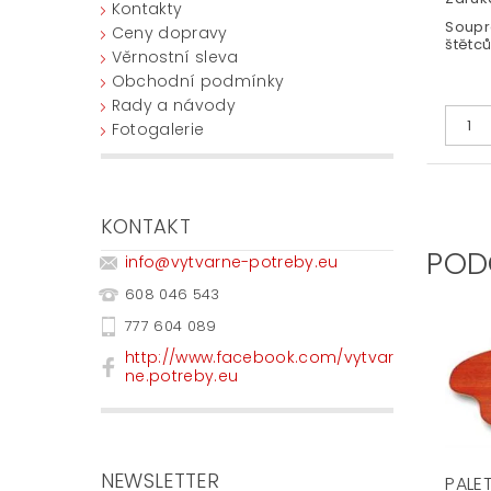
Kontakty
Soupr
Ceny dopravy
štětc
Věrnostní sleva
Obchodní podmínky
Rady a návody
Fotogalerie
KONTAKT
POD
info
@
vytvarne-potreby.eu
608 046 543
777 604 089
http://www.facebook.com/vytvar
ne.potreby.eu
NEWSLETTER
PALE