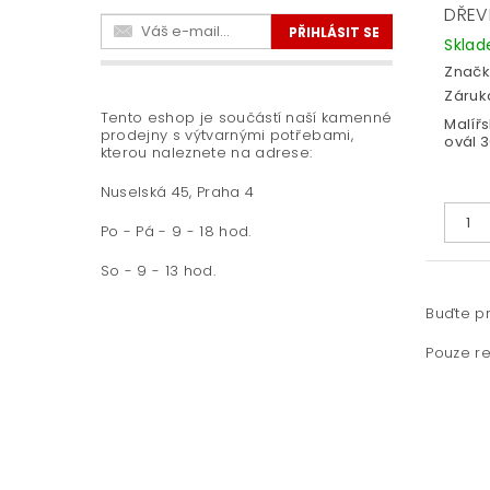
DŘEV
Skla
Značk
Záruka
Tento eshop je součástí naší kamenné
Malíř
prodejny s výtvarnými potřebami,
ovál 
kterou naleznete na adrese:
Nuselská 45, Praha 4
Po - Pá - 9 - 18 hod.
So - 9 - 13 hod.
Buďte pr
Pouze re