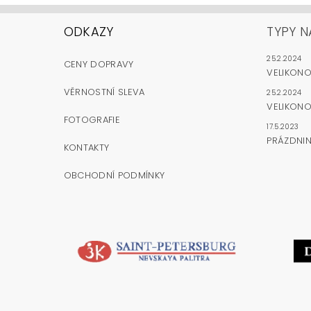
ODKAZY
TYPY N
25.2.2024
CENY DOPRAVY
VELIKON
VĚRNOSTNÍ SLEVA
25.2.2024
VELIKONO
FOTOGRAFIE
17.5.2023
PRÁZDNI
KONTAKTY
OBCHODNÍ PODMÍNKY