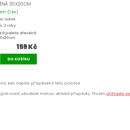
ĚNÁ 30X20CM
dem
(1 ks)
a:
Lukas
: 2 roky
ská paleta dřevěná
30x20cm
159 Kč
vní, kdo napíše příspěvek k této položce.
gistrovaní uživatelé mohou vkládat příspěvky. Prosím
přihlaste s