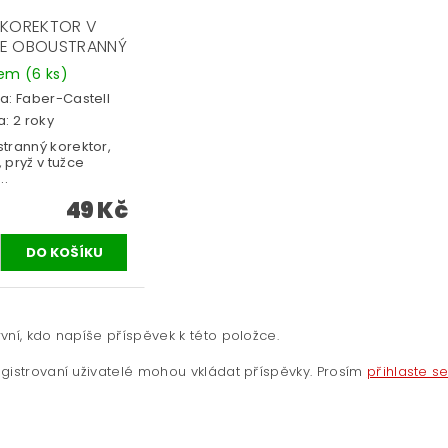
 KOREKTOR V
E OBOUSTRANNÝ
dem
(6 ks)
a:
Faber-Castell
: 2 roky
tranný korektor,
 pryž v tužce
..
49 Kč
vní, kdo napíše příspěvek k této položce.
gistrovaní uživatelé mohou vkládat příspěvky. Prosím
přihlaste s