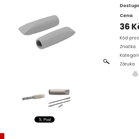
Dostup
Cena
36 K
Kód pro
Značka
Kategori
Záruka