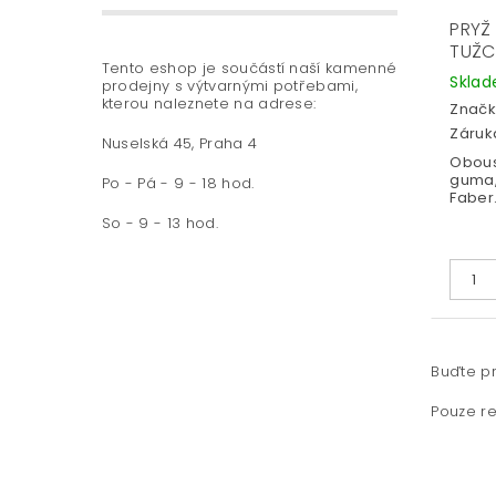
PRYŽ
TUŽC
Tento eshop je součástí naší kamenné
Skla
prodejny s výtvarnými potřebami,
kterou naleznete na adrese:
Značk
Záruka
Nuselská 45, Praha 4
Obous
guma,
Po - Pá - 9 - 18 hod.
Faber.
So - 9 - 13 hod.
Buďte pr
Pouze re