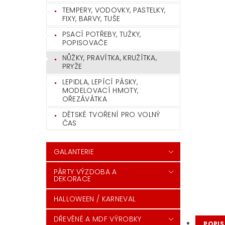
TEMPERY, VODOVKY, PASTELKY,
FIXY, BARVY, TUŠE
PSACÍ POTŘEBY, TUŽKY,
POPISOVAČE
NŮŽKY, PRAVÍTKA, KRUŽÍTKA,
PRYŽE
LEPIDLA, LEPÍCÍ PÁSKY,
MODELOVACÍ HMOTY,
OŘEZÁVÁTKA
DĚTSKÉ TVOŘENÍ PRO VOLNÝ
ČAS
GALANTERIE
PÁRTY VÝZDOBA A
DEKORACE
HALLOWEEN / KARNEVAL
DŘEVĚNÉ A MDF VÝROBKY
POPIS