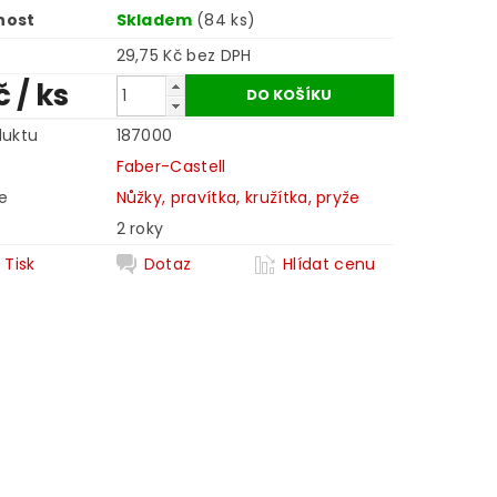
nost
Skladem
(84 ks)
29,75 Kč bez DPH
č
/ ks
duktu
187000
Faber-Castell
e
Nůžky, pravítka, kružítka, pryže
2 roky
Tisk
Dotaz
Hlídat cenu