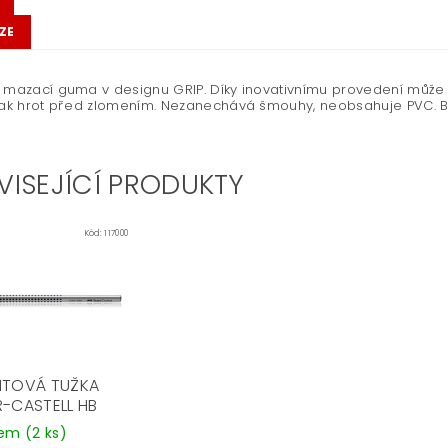
ZE
 mazací guma v designu GRIP. Díky inovativnímu provedení může b
tak hrot před zlomením. Nezanechává šmouhy, neobsahuje PVC. Ba
VISEJÍCÍ PRODUKTY
Kód:
117000
ITOVÁ TUŽKA
R-CASTELL HB
dem
(2 ks)