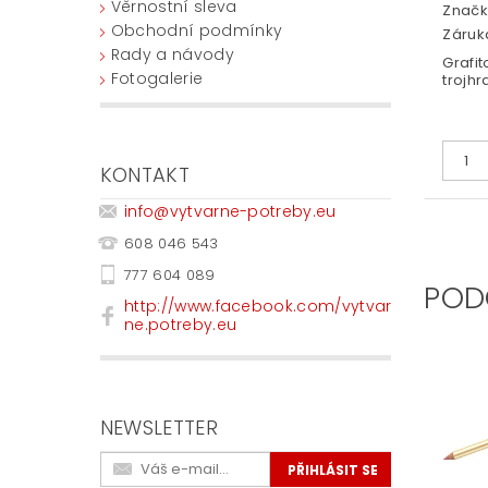
Věrnostní sleva
Značk
Obchodní podmínky
Záruka
Rady a návody
Grafit
Fotogalerie
trojh
KONTAKT
info
@
vytvarne-potreby.eu
608 046 543
777 604 089
POD
http://www.facebook.com/vytvar
ne.potreby.eu
NEWSLETTER