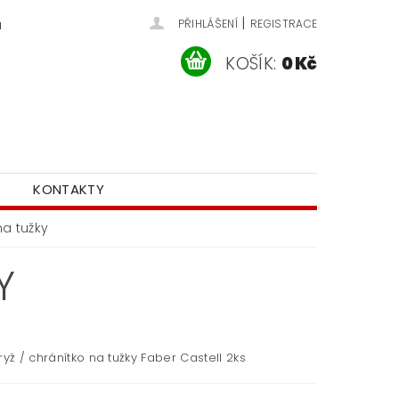
|
u
PŘIHLÁŠENÍ
REGISTRACE
KOŠÍK:
0 Kč
KONTAKTY
na tužky
Y
ryž / chránítko na tužky Faber Castell 2ks