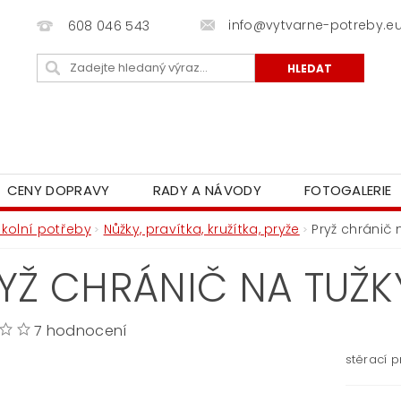
info@vytvarne-potreby.e
608 046 543
CENY DOPRAVY
RADY A NÁVODY
FOTOGALERIE
Školní potřeby
Nůžky, pravítka, kružítka, pryže
Pryž chránič 
YŽ CHRÁNIČ NA TUŽK
7 hodnocení
stěrací p