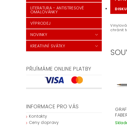
LITERATURA - ANTISTRESOVÉ
DISKU
OMALOVÁNKY
VÝPRODEJ
Vinylová
chránit 
NOVINKY
KREATIVNÍ SVÁTKY
SOU
PŘIJÍMÁME ONLINE PLATBY
INFORMACE PRO VÁS
GRAF
FABE
Kontakty
Ceny dopravy
Skla