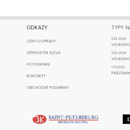
ODKAZY
TYPY N
25.2.2024
CENY DOPRAVY
VELIKON
VĚRNOSTNÍ SLEVA
25.2.2024
VELIKONO
FOTOGRAFIE
17.5.2023
PRÁZDNI
KONTAKTY
OBCHODNÍ PODMÍNKY