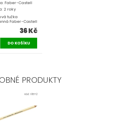
a:
Faber-Castell
: 2 roky
ová tužka
ranná Faber-Castell
36 Kč
OBNÉ PRODUKTY
Kód:
185712