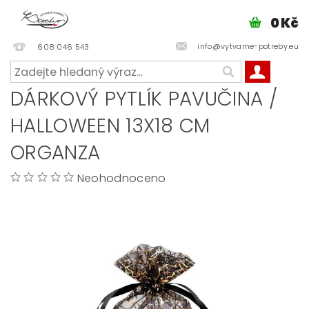
0 Kč
info@vytvarne-potreby.eu
608 046 543
DÁRKOVÝ PYTLÍK PAVUČINA /
HALLOWEEN 13X18 CM
ORGANZA
Neohodnoceno