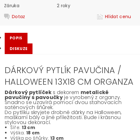
Záruka
2 roky
Dotaz
Hlídat cenu
POPIS
DISKUZE
DÁRKOVÝ PYTLÍK PAVUČINA /
HALLOWEEN 13X18 CM ORGANZA
Dárkový pytlíček
s dekorem
metalické
pavučiny s pavoučky
je vyrobený z organzy.
Snadno se uzavírá pomocí dvou stahovacích
saténových šňůrek.
Do pytlíku skryjete drobné dárky na Halloween,
maškarní bály a jiné příležitosti. Bude i krásnou
stylovou dekorací.
Šíře:
13 cm
Výška:
18 cm
Výška po šňůrky:
13 cm