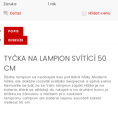
Záruka
1 rok
Dotaz
Hlídat cenu
POPIS
DISKUZE
TYČKA NA LAMPION SVÍTÍCÍ 50
CM
Žádný lampion se neobejde bez pořádné hůlky. Moderní
hůlka, ale dokáže rozsvítit světýlko bezpečně a úplně sama.
Nemusíte se bát, že se Vám lampion zapálí. Hůlka je na
baterie, které se vkládají do rukojeti a na druhém konci je
šňůrka se žárovkou a háčkem pro zavěšení
lampionu.
Lampion ani baterie nejsou součástí balení.
Velikost 50 cm.