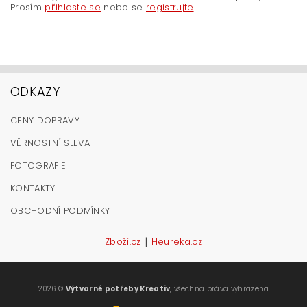
Prosím
přihlaste se
nebo se
registrujte
.
ODKAZY
CENY DOPRAVY
VĚRNOSTNÍ SLEVA
FOTOGRAFIE
KONTAKTY
OBCHODNÍ PODMÍNKY
|
Zboží.cz
Heureka.cz
2026 ©
Výtvarné potřeby Kreativ
, všechna práva vyhrazena