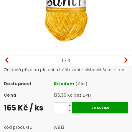
1
z 3
Žinilková příze na pletení a háčkování - Myboshi Samt - Lev.
Dostupnost
Skladem
(2 ks)
Cena
136,36 Kč bez DPH
165 Kč
/ ks
Kód produktu
W813