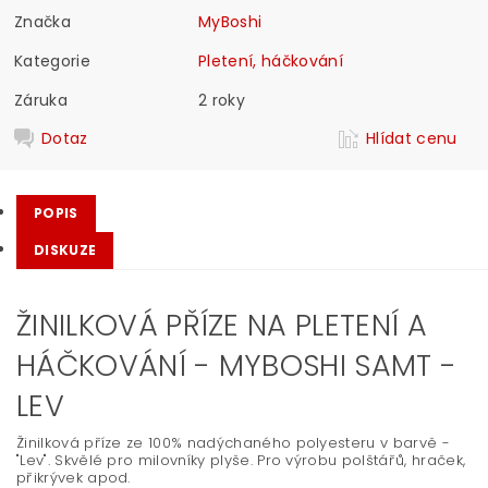
Značka
MyBoshi
Kategorie
Pletení, háčkování
Záruka
2 roky
Dotaz
Hlídat cenu
POPIS
DISKUZE
ŽINILKOVÁ PŘÍZE NA PLETENÍ A
HÁČKOVÁNÍ - MYBOSHI SAMT -
LEV
Žinilková příze ze 100% nadýchaného polyesteru v barvě -
"Lev". Skvělé pro milovníky plyše. Pro výrobu polštářů, hraček,
přikrývek apod.