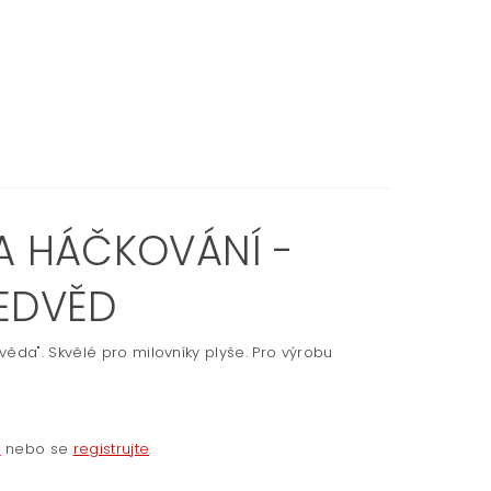
 A HÁČKOVÁNÍ -
MEDVĚD
ěda". Skvělé pro milovníky plyše. Pro výrobu
e
nebo se
registrujte
.