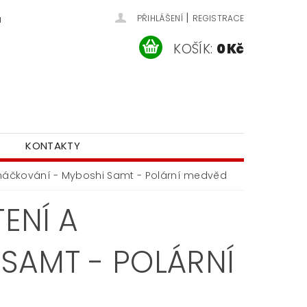
|
u
PŘIHLÁŠENÍ
REGISTRACE
KOŠÍK:
0 Kč
KONTAKTY
a háčkování - Myboshi Samt - Polární medvěd
TENÍ A
SAMT - POLÁRNÍ