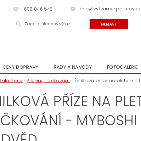
info@vytvarne-potreby.e
608 046 543
CENY DOPRAVY
RADY A NÁVODY
FOTOGALERIE
Galanterie
Pletení, háčkování
Žinilková příze na pletení 
NILKOVÁ PŘÍZE NA PLE
ČKOVÁNÍ - MYBOSHI 
EDVĚD