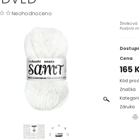
Neohodnoceno
Žinilková
Polární 
Dostup
Cena
165 
Kód pro
Značka
Kategori
Záruka