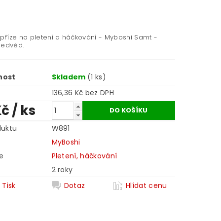
 příze na pletení a háčkování - Myboshi Samt -
medvěd.
nost
Skladem
(1 ks)
136,36 Kč bez DPH
Kč
/ ks
duktu
W891
MyBoshi
e
Pletení, háčkování
2 roky
Tisk
Dotaz
Hlídat cenu