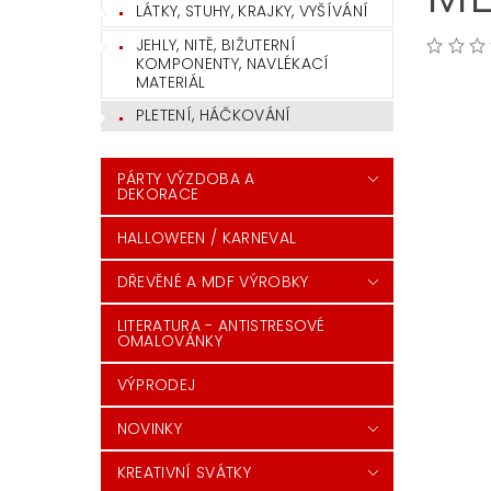
LÁTKY, STUHY, KRAJKY, VYŠÍVÁNÍ
JEHLY, NITĚ, BIŽUTERNÍ
KOMPONENTY, NAVLÉKACÍ
MATERIÁL
PLETENÍ, HÁČKOVÁNÍ
PÁRTY VÝZDOBA A
DEKORACE
HALLOWEEN / KARNEVAL
DŘEVĚNÉ A MDF VÝROBKY
LITERATURA - ANTISTRESOVÉ
OMALOVÁNKY
VÝPRODEJ
NOVINKY
KREATIVNÍ SVÁTKY