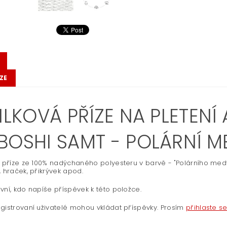
ZE
ILKOVÁ PŘÍZE NA PLETENÍ
BOSHI SAMT - POLÁRNÍ 
á příze ze 100% nadýchaného polyesteru v barvě - "Polárního medv
, hraček, přikrývek apod.
vní, kdo napíše příspěvek k této položce.
gistrovaní uživatelé mohou vkládat příspěvky. Prosím
přihlaste s