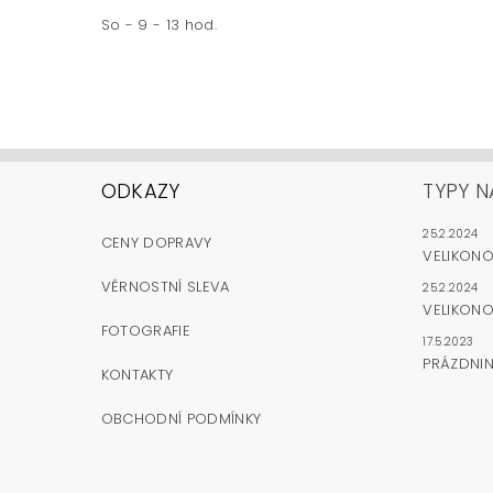
So - 9 - 13 hod.
ODKAZY
TYPY N
25.2.2024
CENY DOPRAVY
VELIKON
VĚRNOSTNÍ SLEVA
25.2.2024
VELIKONO
FOTOGRAFIE
17.5.2023
PRÁZDNI
KONTAKTY
OBCHODNÍ PODMÍNKY