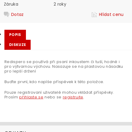
Záruka
2 roky
Dotaz
Hlídat cenu
POPIS
DISKUZE
Redispero se používá při psaní inkoustem či tuší, hodné i
pro výtvarnou výchovu. Nasazuje se na plastovou násadku
pro lepší držení
Buďte první, kdo napíše příspěvek k této položce.
Pouze registrovaní uživatelé mohou vkládat příspěvky.
Prosím
přihlaste se
nebo se
registrujte
.