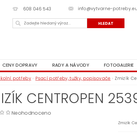
info@vytvarne-potreby.e
608 046 543
CENY DOPRAVY
RADY A NÁVODY
FOTOGALERIE
Školní potřeby
Psací potřeby, tužky, popisovače
Zmizík C
IZÍK CENTROPEN 253
Neohodnoceno
Zmizík C