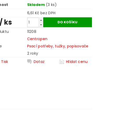
nost
Skladem
(3 ks)
6,61 Kč bez DPH
/ ks
duktu
11208
Centropen
e
Psací potřeby, tužky, popisovače
2 roky
Tisk
Dotaz
Hlídat cenu