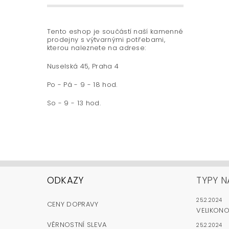
Tento eshop je součástí naší kamenné
prodejny s výtvarnými potřebami,
kterou naleznete na adrese:
Nuselská 45, Praha 4
Po - Pá - 9 - 18 hod.
So - 9 - 13 hod.
ODKAZY
TYPY N
25.2.2024
CENY DOPRAVY
VELIKON
VĚRNOSTNÍ SLEVA
25.2.2024