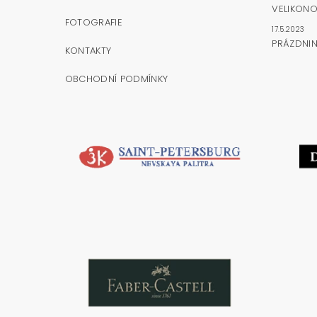
VELIKONO
FOTOGRAFIE
17.5.2023
PRÁZDNI
KONTAKTY
OBCHODNÍ PODMÍNKY