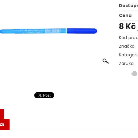
Dostup
Cena
8 Kč
Kód pro
Značka
Kategori
Záruka
ZE