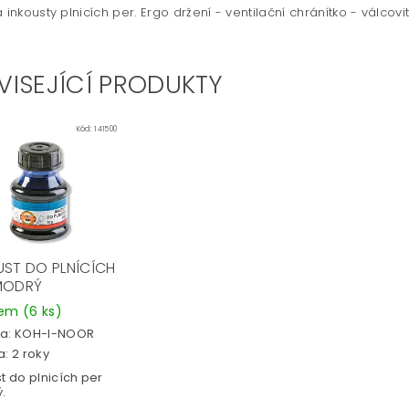
a inkousty plnicích per. Ergo držení - ventilační chránítko - válcovi
VISEJÍCÍ PRODUKTY
Kód:
141500
UST DO PLNÍCÍCH
MODRÝ
dem
(6 ks)
a:
KOH-I-NOOR
: 2 roky
t do plnicích per
.