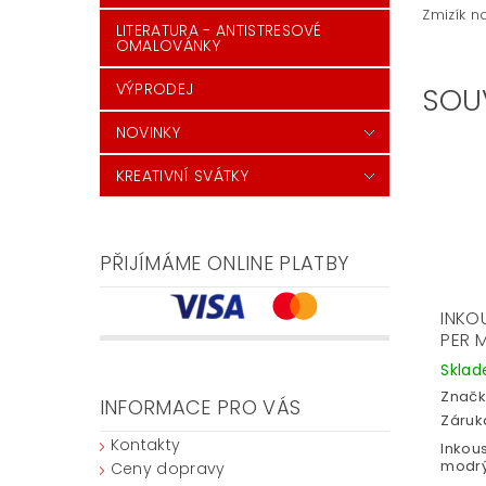
Zmizík n
LITERATURA - ANTISTRESOVÉ
OMALOVÁNKY
VÝPRODEJ
SOU
NOVINKY
KREATIVNÍ SVÁTKY
PŘIJÍMÁME ONLINE PLATBY
INKO
PER 
Skla
Značk
INFORMACE PRO VÁS
Záruka
Kontakty
Inkous
modrý
Ceny dopravy