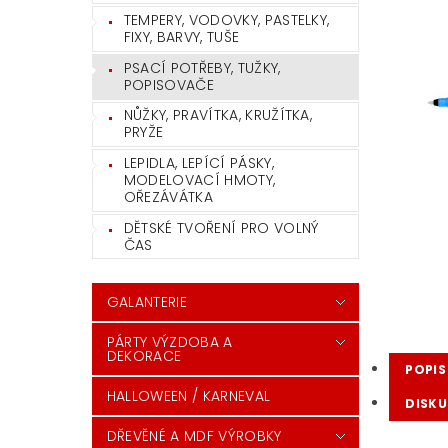
TEMPERY, VODOVKY, PASTELKY,
FIXY, BARVY, TUŠE
PSACÍ POTŘEBY, TUŽKY,
POPISOVAČE
NŮŽKY, PRAVÍTKA, KRUŽÍTKA,
PRYŽE
LEPIDLA, LEPÍCÍ PÁSKY,
MODELOVACÍ HMOTY,
OŘEZÁVÁTKA
DĚTSKÉ TVOŘENÍ PRO VOLNÝ
ČAS
GALANTERIE
PÁRTY VÝZDOBA A
DEKORACE
POPIS
HALLOWEEN / KARNEVAL
DISKU
DŘEVĚNÉ A MDF VÝROBKY