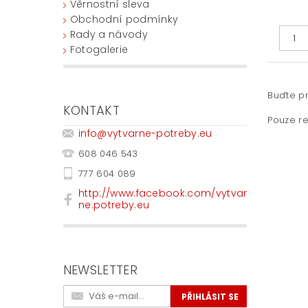
Věrnostní sleva
Obchodní podmínky
Rady a návody
Fotogalerie
Buďte pr
KONTAKT
Pouze re
info
@
vytvarne-potreby.eu
608 046 543
777 604 089
http://www.facebook.com/vytvar
ne.potreby.eu
NEWSLETTER