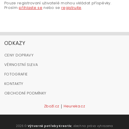
Pouze registrovaní uživatelé mohou vkládat příspěvky.
Prosím
přihlaste se
nebo se
registrujte
.
ODKAZY
CENY DOPRAVY
VĚRNOSTNÍ SLEVA
FOTOGRAFIE
KONTAKTY
OBCHODNÍ PODMÍNKY
|
Zboží.cz
Heureka.cz
2026 ©
Výtvarné potřeby Kreativ
, všechna práva vyhrazena