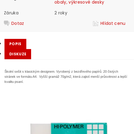
obaly, výkresové desky
Záruka
2 roky
Dotaz
Hlídat cenu
POPIS
DISKUZE
Školní sešit s klasickým designem. Vyrobený z bezdřevého papírů. 20 čistých
stránek ve formátu A4. Vyšší gramáž 70g/m2, která zajistí menší průsvitnost a lepší
kvalitu psaní.