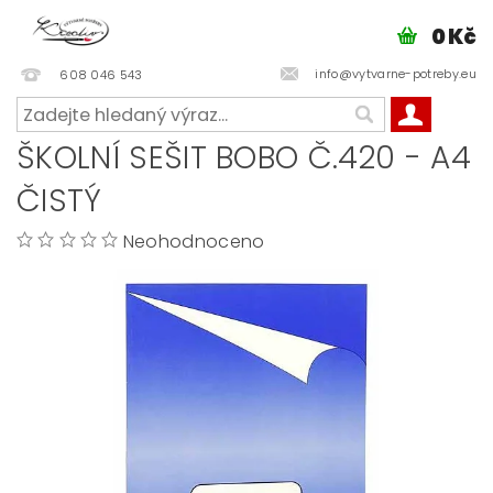
0 Kč
info@vytvarne-potreby.eu
608 046 543
ŠKOLNÍ SEŠIT BOBO Č.420 - A4
ČISTÝ
Neohodnoceno