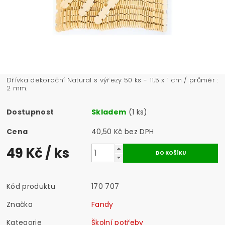
Dřívka dekorační Natural s výřezy 50 ks - 11,5 x 1 cm / průměr :
2 mm.
Dostupnost
Skladem
(1 ks)
Cena
40,50 Kč bez DPH
49 Kč
/ ks
Kód produktu
170 707
Značka
Fandy
Kategorie
Školní potřeby