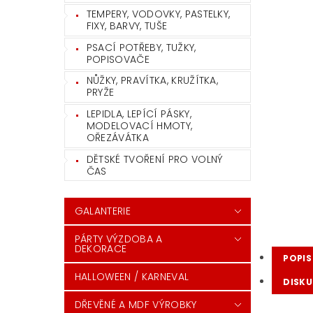
TEMPERY, VODOVKY, PASTELKY,
FIXY, BARVY, TUŠE
PSACÍ POTŘEBY, TUŽKY,
POPISOVAČE
NŮŽKY, PRAVÍTKA, KRUŽÍTKA,
PRYŽE
LEPIDLA, LEPÍCÍ PÁSKY,
MODELOVACÍ HMOTY,
OŘEZÁVÁTKA
DĚTSKÉ TVOŘENÍ PRO VOLNÝ
ČAS
GALANTERIE
PÁRTY VÝZDOBA A
DEKORACE
POPIS
HALLOWEEN / KARNEVAL
DISKU
DŘEVĚNÉ A MDF VÝROBKY