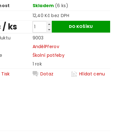
nost
Skladem
(6 ks)
12,40 Kč bez DPH
č
/ ks
duktu
9003
AndělPřerov
e
Školní potřeby
1 rok
Tisk
Dotaz
Hlídat cenu