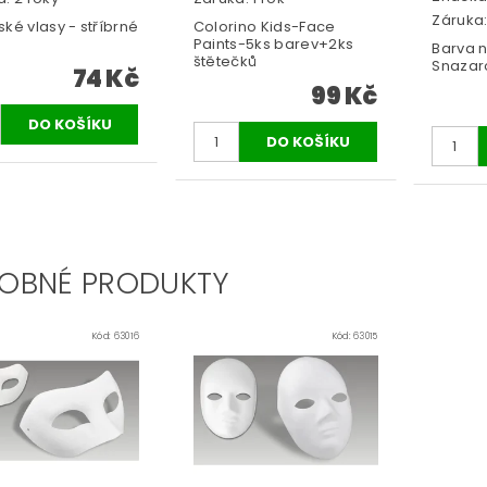
Záruka:
ké vlasy - stříbrné
Colorino Kids-Face
Paints-5ks barev+2ks
Barva n
štětečků
Snazar
74 Kč
99 Kč
OBNÉ PRODUKTY
Kód:
63016
Kód:
63015