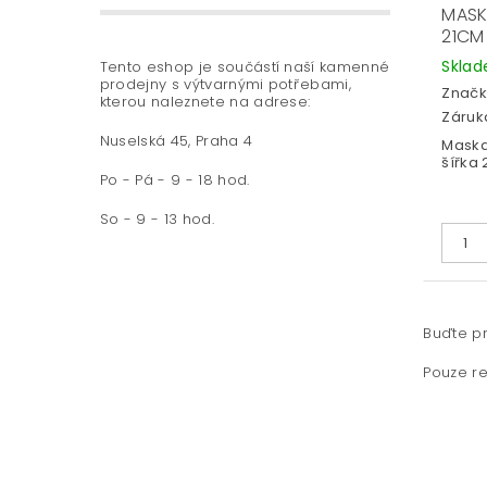
MASK
21CM
Skla
Tento eshop je součástí naší kamenné
prodejny s výtvarnými potřebami,
Značk
kterou naleznete na adrese:
Záruka
Nuselská 45, Praha 4
Mask
šířka
Po - Pá - 9 - 18 hod.
So - 9 - 13 hod.
Buďte pr
Pouze re