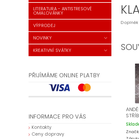
KL
LITERATURA - ANTISTRESOVÉ
OMALOVÁNKY
Doplněk 
VÝPRODEJ
NOVINKY
SOU
KREATIVNÍ SVÁTKY
PŘIJÍMÁME ONLINE PLATBY
ANDĚ
STŘÍ
INFORMACE PRO VÁS
Skla
Kontakty
Značk
Ceny dopravy
Záruka