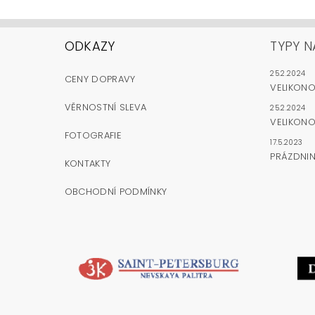
ODKAZY
TYPY N
25.2.2024
CENY DOPRAVY
VELIKON
VĚRNOSTNÍ SLEVA
25.2.2024
VELIKONO
FOTOGRAFIE
17.5.2023
PRÁZDNI
KONTAKTY
OBCHODNÍ PODMÍNKY