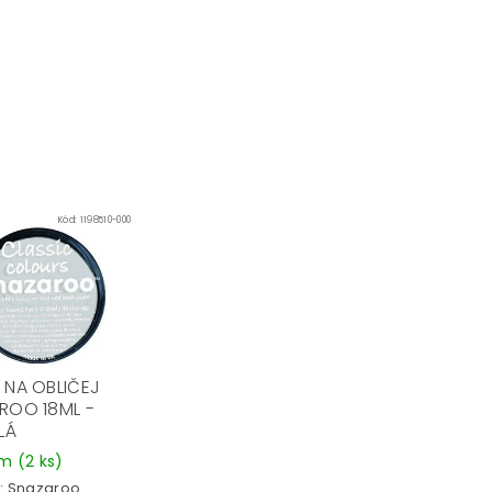
Kód:
1198510-000
 NA OBLIČEJ
ROO 18ML -
LÁ
em
(2 ks)
:
Snazaroo