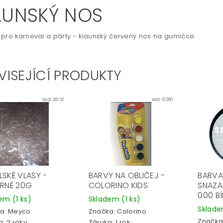
AUNSKÝ NOS
pro karneval a párty - klaunský červený nos na gumičce.
VISEJÍCÍ PRODUKTY
Kód:
28132
Kód:
10306
LSKÉ VLASY -
BARVY NA OBLIČEJ -
BARVA
BRNÉ 20G
COLORINO KIDS
SNAZA
000 BÍ
dem
(1 ks)
Skladem
(1 ks)
Sklad
a:
Meyco
Značka:
Colorino
Značka
: 2 roky
Záruka: 1 rok