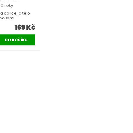
 2 roky
a obličej a tělo
oo 18ml
169 Kč