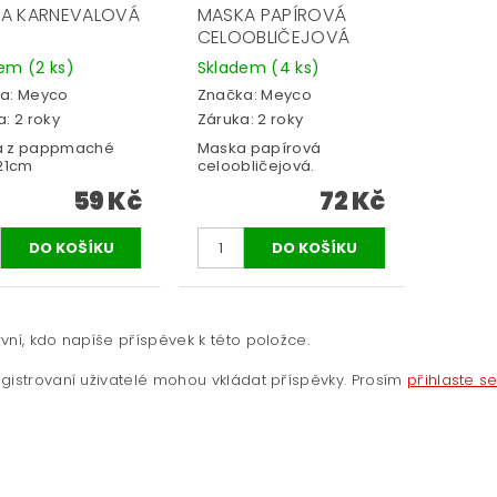
A KARNEVALOVÁ
MASKA PAPÍROVÁ
CELOOBLIČEJOVÁ
dem
(2 ks)
Skladem
(4 ks)
a:
Meyco
Značka:
Meyco
: 2 roky
Záruka: 2 roky
a z pappmaché
Maska papírová
 21cm
celoobličejová.
59 Kč
72 Kč
vní, kdo napíše příspěvek k této položce.
gistrovaní uživatelé mohou vkládat příspěvky. Prosím
přihlaste s