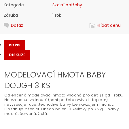
Kategorie
Školní potřeby
Záruka
1 rok
Dotaz
Hlídat cenu
POPIS
DISKUZE
MODELOVACÍ HMOTA BABY
DOUGH 3 KS
Odlehčená modelovací hmota vhodná pro děti již od 1 roku.
Na vzduchu tvrdnoucí (není potřeba vytvrdit teplem),
nevysušuje ruce. Jednotlivé barvy lze navzájem míchat.
Obsahuje pšenici. Obsah balení 3 kelímky po 75 g - barvy
modrá, červená, žlutá.