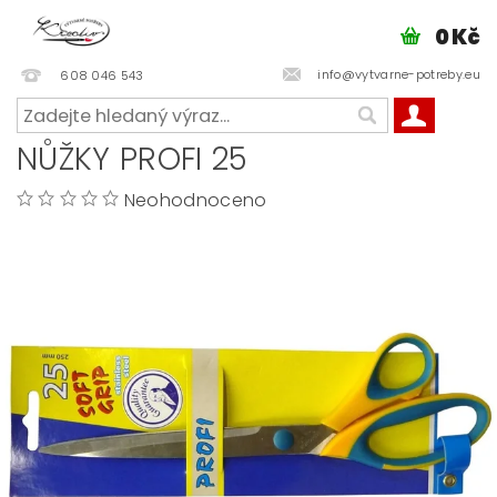
0 Kč
info@vytvarne-potreby.eu
608 046 543
NŮŽKY PROFI 25
Neohodnoceno