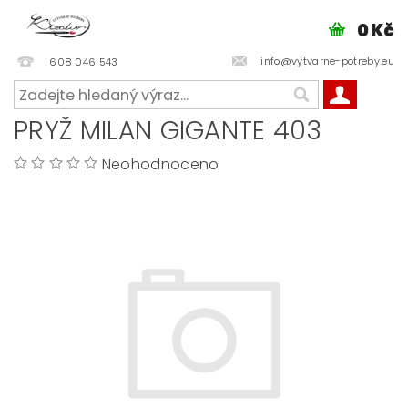
0 Kč
info@vytvarne-potreby.eu
608 046 543
PRYŽ MILAN GIGANTE 403
Neohodnoceno