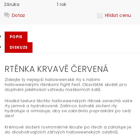
Záruka
1 rok
Dotaz
Hlídat cenu
POPIS
DISKUZE
RTĚNKA KRVAVĚ ČERVENÁ
Získejte ty nejlepší halloweenské rty s našimi
halloweenskými rtěnkami Fight Fest. Obzvláště skvělé pro
doplnění jakéhokoli vzhledu maškarních šatů.
Hladká textura těchto halloweenských rtěnek zanechá vaše
rty jemné a hydratované. Zatímco bohaté složení rty
hydratuje a omlazuje, aby se zabránilo popraskání po celý
den!
Krémové složení rovnoměrně klouže po rtech a zahaluje je
do dlouhotrvajících zářivých halloweenských odstínů.