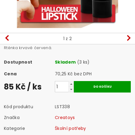
1
z 2
Rtěnka krvavě červená.
Dostupnost
Skladem
(3 ks)
Cena
70,25 Kč bez DPH
85 Kč
/ ks
Kód produktu
LST338
Značka
Creatoys
Kategorie
Školní potřeby