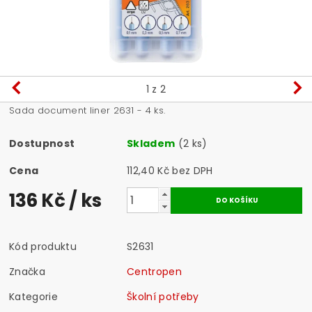
1
z 2
Sada document liner 2631 - 4 ks.
Dostupnost
Skladem
(2 ks)
Cena
112,40 Kč bez DPH
136 Kč
/ ks
Kód produktu
S2631
Značka
Centropen
Kategorie
Školní potřeby