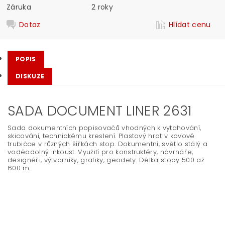
Záruka
2 roky
Dotaz
Hlídat cenu
POPIS
DISKUZE
SADA DOCUMENT LINER 2631
Sada dokumentních popisovačů vhodných k vytahování,
skicování, technickému kreslení. Plastový hrot v kovové
trubičce v různých šířkách stop. Dokumentní, světlo stálý a
voděodolný inkoust. Využití pro konstruktéry, návrháře,
designéři, výtvarníky, grafiky, geodety. Délka stopy 500 až
600 m.