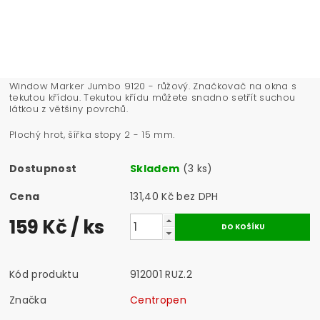
Window Marker Jumbo 9120 - růžový. Značkovač na okna s
tekutou křídou. Tekutou křídu můžete snadno setřít suchou
látkou z většiny povrchů.
Plochý hrot, šířka stopy 2 - 15 mm.
Dostupnost
Skladem
(3 ks)
Cena
131,40 Kč bez DPH
159 Kč
/ ks
Kód produktu
912001 RUZ.2
Značka
Centropen