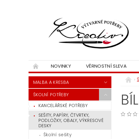
NOVINKY
VĚRNOSTNÍ SLEVA
MALBA A KRESBA
BÍ
ŠKOLNÍ POTŘEBY
KANCELÁŘSKÉ POTŘEBY
SEŠITY, PAPÍRY, ČTVRTKY,
PODLOŽKY, OBALY, VÝKRESOVÉ
DESKY
Školní sešity