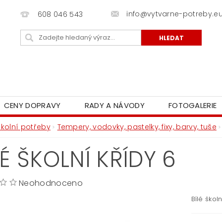
info@vytvarne-potreby.e
608 046 543
CENY DOPRAVY
RADY A NÁVODY
FOTOGALERIE
Školní potřeby
Tempery, vodovky, pastelky, fixy, barvy, tuše
LÉ ŠKOLNÍ KŘÍDY 6
Neohodnoceno
Bílé škol