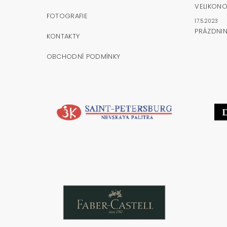
VELIKONO
FOTOGRAFIE
17.5.2023
PRÁZDNI
KONTAKTY
OBCHODNÍ PODMÍNKY