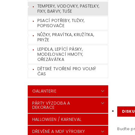
TEMPERY, VODOVKY, PASTELKY,
FIXY, BARVY, TUŠE
PSACÍ POTŘEBY, TUŽKY,
POPISOVAČE
NŮŽKY, PRAVÍTKA, KRUŽÍTKA,
PRYŽE
LEPIDLA, LEPÍCÍ PÁSKY,
MODELOVACÍ HMOTY,
OŘEZÁVÁTKA
DĚTSKÉ TVOŘENÍ PRO VOLNÝ
ČAS
GALANTERIE
PÁRTY VÝZDOBA A
DEKORACE
DISKU
HALLOWEEN / KARNEVAL
Buďte pr
DŘEVĚNÉ A MDF VÝROBKY