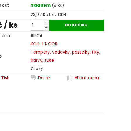
nost
Skladem
(8 ks)
23,97 Kč bez DPH
č
/ ks
duktu
111504
KOH-I-NOOR
Tempery, vodovky, pastelky, fixy,
e
barvy, tuše
2 roky
Tisk
Dotaz
Hlídat cenu