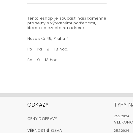
Tento eshop je součástí naší kamenné
prodejny s výtvarnými potřebami,
kterou naleznete na adrese:
Nuselská 45, Praha 4
Po - Pá - 9 - 18 hod.
So - 9 - 13 hod.
ODKAZY
TYPY N
25.2.2024
CENY DOPRAVY
VELIKON
VĚRNOSTNÍ SLEVA
25.2.2024