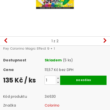
1
z 2
Fixy Colorino Magic Effect 9 + 1
Dostupnost
Skladem
(5 ks)
Cena
111,57 Kč bez DPH
135 Kč
/ ks
Kód produktu
34630
Značka
Colorino