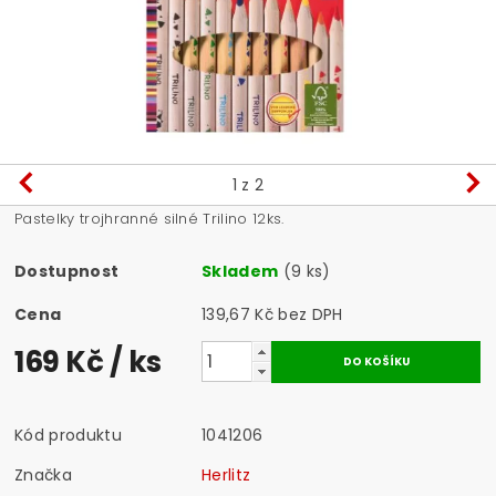
1
z 2
Pastelky trojhranné silné Trilino 12ks.
Dostupnost
Skladem
(9 ks)
Cena
139,67 Kč bez DPH
169 Kč
/ ks
Kód produktu
1041206
Značka
Herlitz