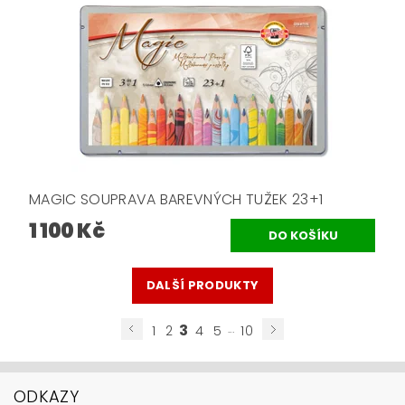
MAGIC SOUPRAVA BAREVNÝCH TUŽEK 23+1
1 100 Kč
DALŠÍ PRODUKTY
3
...
1
2
4
5
10
ODKAZY