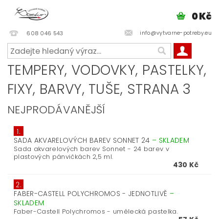
0 Kč
info@vytvarne-potreby.eu
608 046 543
TEMPERY, VODOVKY, PASTELKY,
FIXY, BARVY, TUŠE
, STRANA 3
NEJPRODÁVANĚJŠÍ
1.
SADA AKVARELOVÝCH BAREV SONNET 24
–
SKLADEM
Sada akvarelových barev Sonnet - 24 barev v
plastových pánvičkách 2,5 ml.
430 Kč
2.
FABER-CASTELL POLYCHROMOS - JEDNOTLIVĚ
–
SKLADEM
Faber-Castell Polychromos - umělecká pastelka.