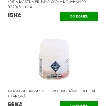
KŘÍDA MASTNÁ PRŮMYSLOVÁ - KOH-I-NNOR
8220/6 - BÍLÁ
15 Kč
KVAŠOVÁ BARVA ST.PETERSBURG 40ML - BĚLOBA
TITANOVÁ
56 Kč