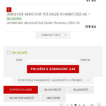
57 Kč
3.
UMĚLECKÁ AKRYLOVÁ TUŠ DALER ROWNEY 29,5 ML
–
SKLADEM
Umělecká akrylová tuš Daler Rowney 29,5 ml.
179 Kč
ZOBRAZIT VÍCE
NA SKLADĚ
14
Kč
1390
Kč
POLOŽEK K ZOBRAZENÍ:
246
FILTR PODLE PARAMETRŮ, VLASTNOSTÍ A VÝROBCŮ
DOPORUČUJEME
NEJLEVNĚJŠÍ
NEJDRAŽŠÍ
NEJPRODÁVANĚJŠÍ
ABECEDNĚ
3
...
1
2
4
5
10