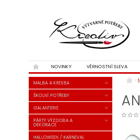
NOVINKY
VĚRNOSTNÍ SLEVA
MALBA A KRESBA
AN
ŠKOLNÍ POTŘEBY
GALANTERIE
PÁRTY VÝZDOBA A
DEKORACE
HALLOWEEN / KARNEVAL