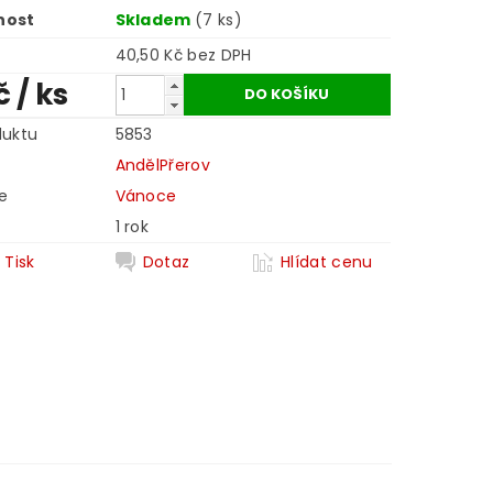
nost
Skladem
(7 ks)
40,50 Kč bez DPH
č
/ ks
duktu
5853
AndělPřerov
e
Vánoce
1 rok
Tisk
Dotaz
Hlídat cenu