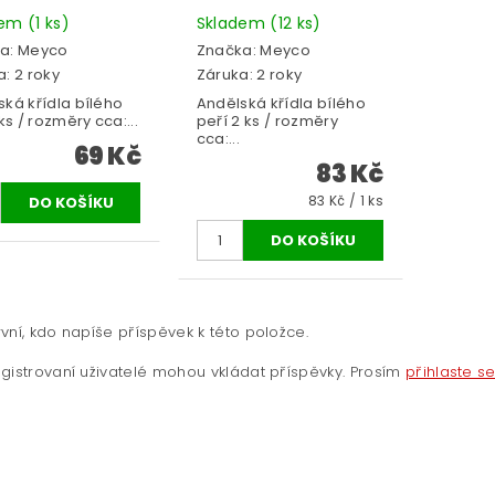
dem
(1 ks)
Skladem
(12 ks)
a:
Meyco
Značka:
Meyco
: 2 roky
Záruka: 2 roky
ská křídla bílého
Andělská křídla bílého
 ks / rozměry cca:...
peří 2 ks / rozměry
cca:...
69 Kč
83 Kč
83 Kč / 1 ks
vní, kdo napíše příspěvek k této položce.
gistrovaní uživatelé mohou vkládat příspěvky. Prosím
přihlaste s