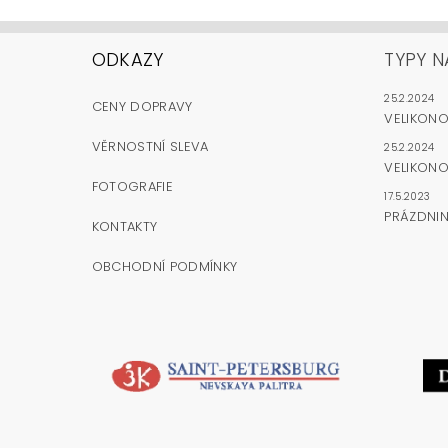
ODKAZY
TYPY N
25.2.2024
CENY DOPRAVY
VELIKON
VĚRNOSTNÍ SLEVA
25.2.2024
VELIKONO
FOTOGRAFIE
17.5.2023
PRÁZDNI
KONTAKTY
OBCHODNÍ PODMÍNKY