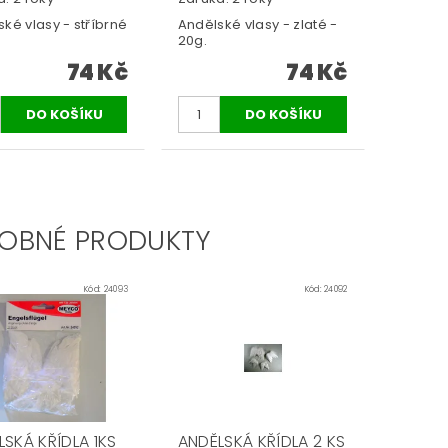
ké vlasy - stříbrné
Andělské vlasy - zlaté -
20g.
74 Kč
74 Kč
OBNÉ PRODUKTY
Kód:
24093
Kód:
24092
LSKÁ KŘÍDLA 1KS
ANDĚLSKÁ KŘÍDLA 2 KS