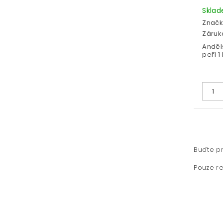
Skla
Značk
Záruka
Anděl
peří 1
Buďte pr
Pouze re