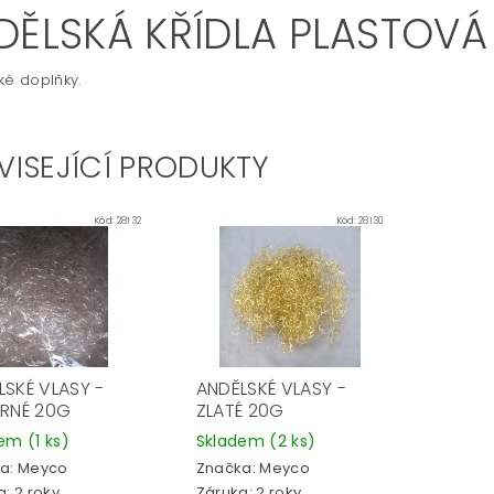
DĚLSKÁ KŘÍDLA PLASTOVÁ
ké doplňky.
VISEJÍCÍ PRODUKTY
Kód:
28132
Kód:
28130
LSKÉ VLASY -
ANDĚLSKÉ VLASY -
BRNÉ 20G
ZLATÉ 20G
dem
(1 ks)
Skladem
(2 ks)
a:
Meyco
Značka:
Meyco
: 2 roky
Záruka: 2 roky