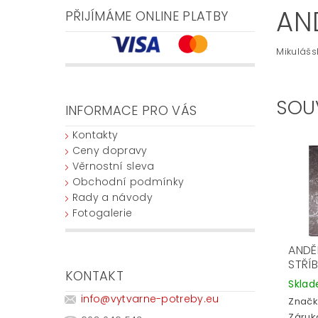
AN
PŘIJÍMÁME ONLINE PLATBY
Mikulášs
SOU
INFORMACE PRO VÁS
Kontakty
Ceny dopravy
Věrnostní sleva
Obchodní podmínky
Rady a návody
Fotogalerie
ANDĚ
STŘÍ
KONTAKT
Skla
info
@
vytvarne-potreby.eu
Značk
Záruka