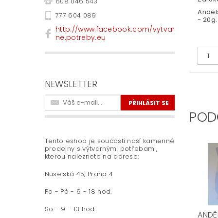
608 046 543
Anděls
777 604 089
- 20g.
http://www.facebook.com/vytvar
ne.potreby.eu
NEWSLETTER
POD
Tento eshop je součástí naší kamenné
prodejny s výtvarnými potřebami,
kterou naleznete na adrese:
Nuselská 45, Praha 4
Po - Pá - 9 - 18 hod.
So - 9 - 13 hod.
ANDĚ