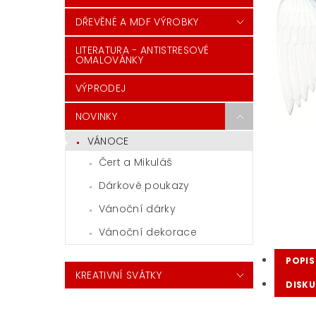
DŘEVĚNÉ A MDF VÝROBKY
LITERATURA - ANTISTRESOVÉ
OMALOVÁNKY
VÝPRODEJ
NOVINKY
VÁNOCE
Čert a Mikuláš
Dárkové poukazy
Vánoční dárky
Vánoční dekorace
POPIS
KREATIVNÍ SVÁTKY
DISKU