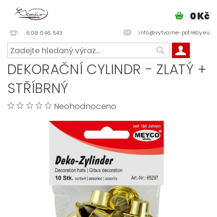
0 Kč
info@vytvarne-potreby.eu
608 046 543
DEKORAČNÍ CYLINDR - ZLATÝ +
STŘÍBRNÝ
Neohodnoceno