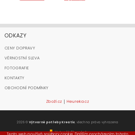
ODKAZY
CENY DOPRAVY
VĚRNOSTNÍ SLEVA
FOTOGRAFIE
KONTAKTY
OBCHODNÍ PODMÍNKY
|
Zboží.cz
Heureka.cz
2026 ©
Výtvarné potřeby Kreativ
, všechna práva vyhrazena
Vytvořil Shoptet
Tento web používá soubory cookie. Dalším procházením tohoto