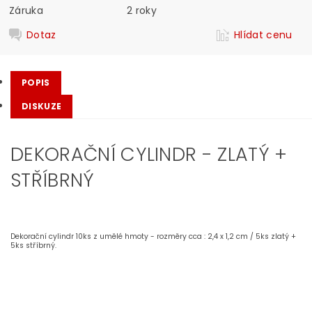
Záruka
2 roky
Dotaz
Hlídat cenu
POPIS
DISKUZE
DEKORAČNÍ CYLINDR - ZLATÝ +
STŘÍBRNÝ
Dekorační cylindr 10ks z umělé hmoty - rozměry cca : 2,4 x 1,2 cm / 5ks zlatý +
5ks stříbrný.