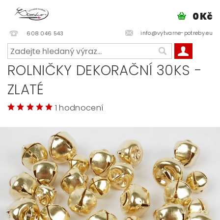
0 Kč
info@vytvarne-potreby.eu
608 046 543
ROLNIČKY DEKORAČNÍ 30KS -
ZLATÉ
1 hodnocení