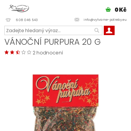
0 Kč
info@vytvarne-potreby.eu
608 046 543
VÁNOČNÍ PURPURA 20 G
2 hodnocení