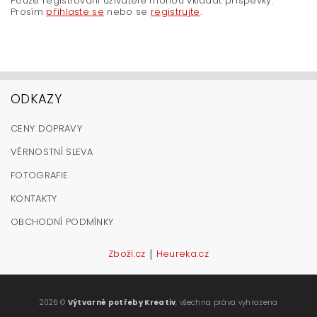
Pouze registrovaní uživatelé mohou vkládat příspěvky.
Prosím
přihlaste se
nebo se
registrujte
.
ODKAZY
CENY DOPRAVY
VĚRNOSTNÍ SLEVA
FOTOGRAFIE
KONTAKTY
OBCHODNÍ PODMÍNKY
|
Zboží.cz
Heureka.cz
2026 ©
Výtvarné potřeby Kreativ
, všechna práva vyhrazena