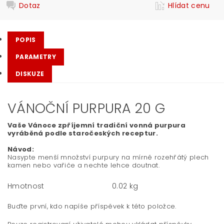
Dotaz
Hlídat cenu
POPIS
PARAMETRY
DISKUZE
VÁNOČNÍ PURPURA 20 G
Vaše Vánoce zpříjemní tradiční vonná purpura
vyráběná podle staročeských receptur.
Návod:
Nasypte menší množství purpury na mírně rozehřátý plech
kamen nebo vařiče a nechte lehce doutnat.
Hmotnost
0.02 kg
Buďte první, kdo napíše příspěvek k této položce.