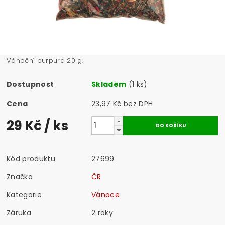
Vánoční purpura 20 g.
Dostupnost
Skladem
(1 ks)
Cena
23,97 Kč bez DPH
29 Kč
/ ks
Kód produktu
27699
Značka
ČR
Kategorie
Vánoce
Záruka
2 roky