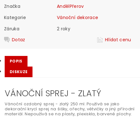
Značka
AndělPřerov
Kategorie
Vánoční dekorace
Záruka
2 roky
Dotaz
Hlídat cenu
POPIS
DISKUZE
VÁNOČNÍ SPREJ - ZLATÝ
Vánoční ozdobný sprej - zlatý 250 ml. Používá se jako
dekorační krycí sprej na šišky, ořechy, větvičky a jiný přírodní
materiál. Nepoužívá se na plasty, plexiskla, barvené plochy.