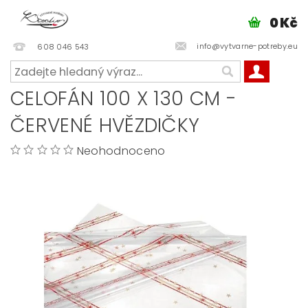
0 Kč
info@vytvarne-potreby.eu
608 046 543
CELOFÁN 100 X 130 CM -
ČERVENÉ HVĚZDIČKY
Neohodnoceno