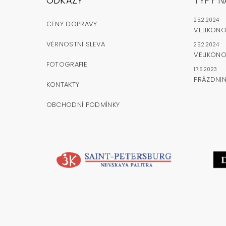
ODKAZY
TYPY N
25.2.2024
CENY DOPRAVY
VELIKON
VĚRNOSTNÍ SLEVA
25.2.2024
VELIKONO
FOTOGRAFIE
17.5.2023
PRÁZDNI
KONTAKTY
OBCHODNÍ PODMÍNKY