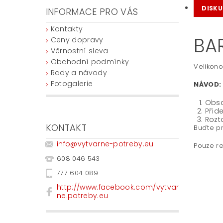
DISKU
INFORMACE PRO VÁS
Kontakty
BA
Ceny dopravy
Věrnostní sleva
Obchodní podmínky
Velikono
Rady a návody
Fotogalerie
NÁVOD:
Obsa
Přide
Rozt
KONTAKT
Buďte pr
info
@
vytvarne-potreby.eu
Pouze re
608 046 543
777 604 089
http://www.facebook.com/vytvar
ne.potreby.eu