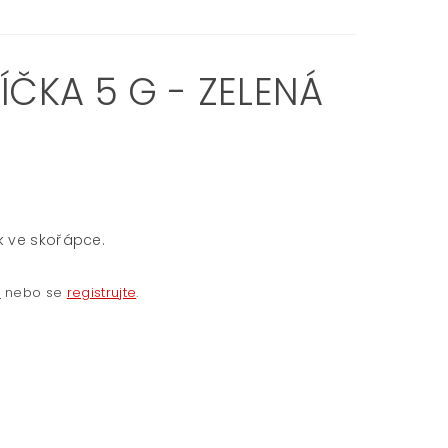
ČKA 5 G - ZELENÁ
k ve skořápce.
e
nebo se
registrujte
.