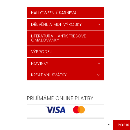
HALLOWEEN / KARNEVAL
DŘEVĚNÉ A MDF VÝROBKY
LITERATURA - ANTISTRESOVÉ
OMALOVÁNKY
VÝPRODEJ
NOVINKY
KREATIVNÍ SVÁTKY
PŘIJÍMÁME ONLINE PLATBY
POPIS