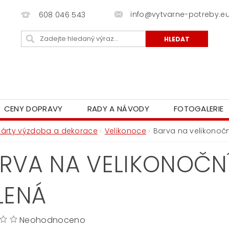
info@vytvarne-potreby.e
608 046 543
CENY DOPRAVY
RADY A NÁVODY
FOTOGALERIE
Párty výzdoba a dekorace
Velikonoce
Barva na velikonočn
RVA NA VELIKONOČNÍ
LENÁ
Neohodnoceno