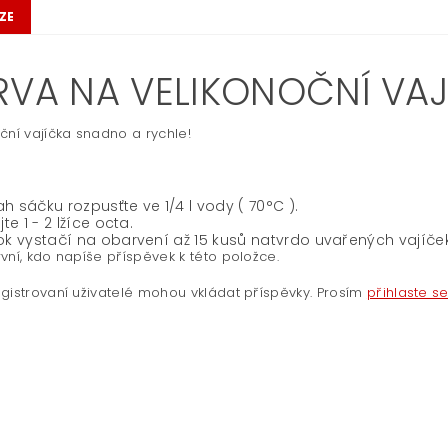
ZE
RVA NA VELIKONOČNÍ VAJÍ
ční vajíčka snadno a rychle!
h sáčku rozpusťte ve 1/4 l vody ( 70°C ).
jte 1 - 2 lžíce octa.
ok vystačí na obarvení až 15 kusů natvrdo uvařených vajíče
vní, kdo napíše příspěvek k této položce.
gistrovaní uživatelé mohou vkládat příspěvky. Prosím
přihlaste s