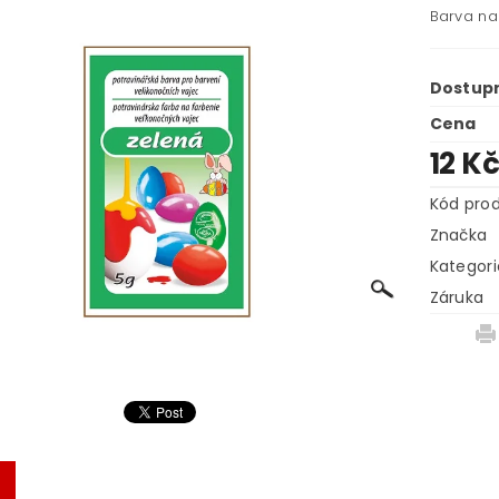
Barva na 
Dostup
Cena
12 K
Kód pro
Značka
Kategori
Záruka