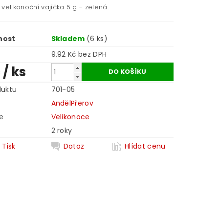
velikonoční vajíčka 5 g - zelená.
nost
Skladem
(6 ks)
9,92 Kč bez DPH
č
/ ks
duktu
701-05
AndělPřerov
e
Velikonoce
2 roky
Tisk
Dotaz
Hlídat cenu