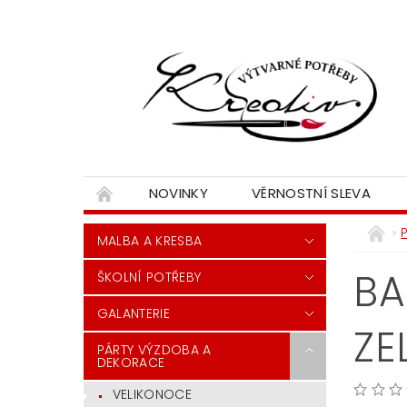
NOVINKY
VĚRNOSTNÍ SLEVA
MALBA A KRESBA
BA
ŠKOLNÍ POTŘEBY
GALANTERIE
ZE
PÁRTY VÝZDOBA A
DEKORACE
VELIKONOCE