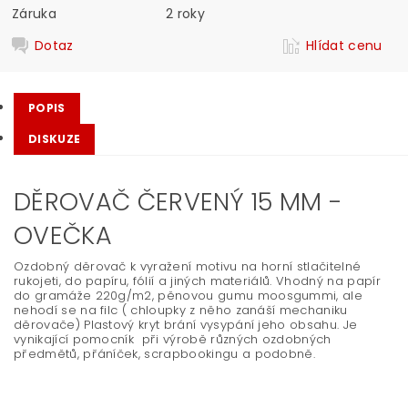
Záruka
2 roky
Dotaz
Hlídat cenu
POPIS
DISKUZE
DĚROVAČ ČERVENÝ 15 MM -
OVEČKA
Ozdobný děrovač k vyražení motivu na horní stlačitelné
rukojeti, do papíru, fólií a jiných materiálů. Vhodný na papír
do gramáže 220g/m2, pěnovou gumu moosgummi, ale
nehodí se na filc ( chloupky z něho zanáší mechaniku
děrovače) Plastový kryt brání vysypání jeho obsahu. Je
vynikající pomocník při výrobě různých ozdobných
předmětů, přáníček, scrapbookingu a podobně.