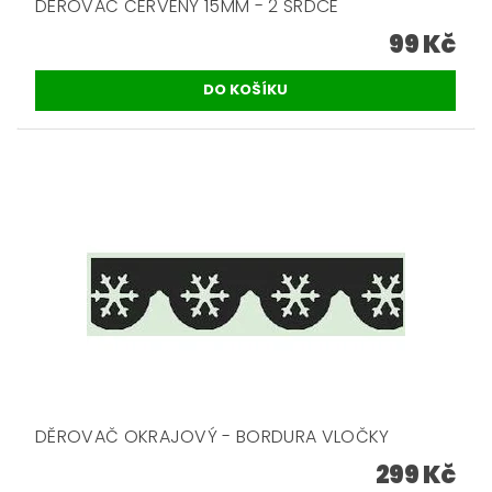
DĚROVAČ ČERVENÝ 15MM - 2 SRDCE
99 Kč
DĚROVAČ OKRAJOVÝ - BORDURA VLOČKY
299 Kč