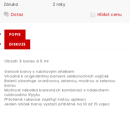
Záruka
2 roky
Dotaz
Hlídat cenu
POPIS
DISKUZE
Obsah: 5 barev à 5 ml
Gelové barvy s rubínovým efektem
Vhodné k originálnímu barvení velikonočních vajíček
Balení obsahuje oranžovou, zelenou, modrou a zelenou
barvu
Možnost několika barevných kombinací s nádechem
rubínového třpytu
Přiložené rukavice zajišťují čistou aplikaci
Jeden sáček barvy vystačí přibližně na 10 až 15 vajec