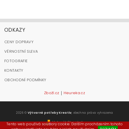
ODKAZY
CENY DOPRAVY
VĚRNOSTNÍ SLEVA
FOTOGRAFIE
KONTAKTY
OBCHODNÍ PODMÍNKY
|
Zboží.cz
Heureka.cz
2026 ©
Výtvarné potřeby Kreativ
, všechna práva vyhrazena
Vytvořil Shoptet
Tento web používá soubory cookie. Dalším procházením tohoto