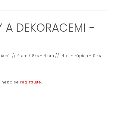
Y A DEKORACEMI -
šení // 4 cm / 8ks - 4 cm // 4 ks - zápich - 9 ks
e
nebo se
registrujte
.