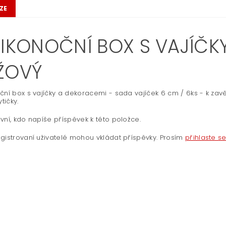
ZE
LIKONOČNÍ BOX S VAJÍČK
ŽOVÝ
ční box s vajíčky a dekoracemi - sada vajíček 6 cm / 6ks - k zavě
ytičky.
vní, kdo napíše příspěvek k této položce.
gistrovaní uživatelé mohou vkládat příspěvky. Prosím
přihlaste s