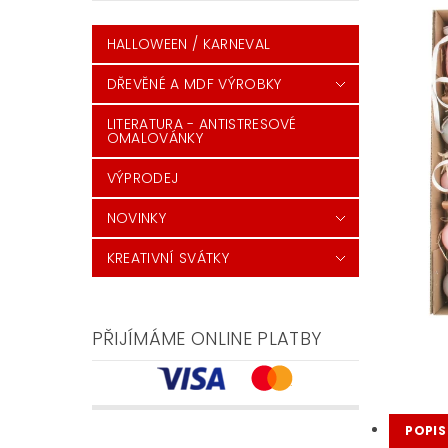
HALLOWEEN / KARNEVAL
DŘEVĚNÉ A MDF VÝROBKY
LITERATURA - ANTISTRESOVÉ
OMALOVÁNKY
VÝPRODEJ
NOVINKY
KREATIVNÍ SVÁTKY
PŘIJÍMÁME ONLINE PLATBY
POPIS