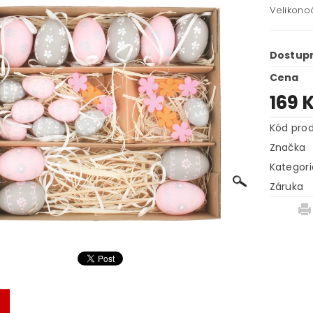
Velikonoč
Dostup
Cena
169 
Kód pro
Značka
Kategori
Záruka