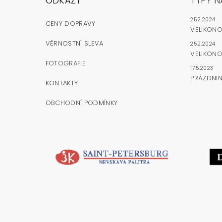
ODKAZY
TYPY N
25.2.2024
CENY DOPRAVY
VELIKON
VĚRNOSTNÍ SLEVA
25.2.2024
VELIKONO
FOTOGRAFIE
17.5.2023
PRÁZDNI
KONTAKTY
OBCHODNÍ PODMÍNKY