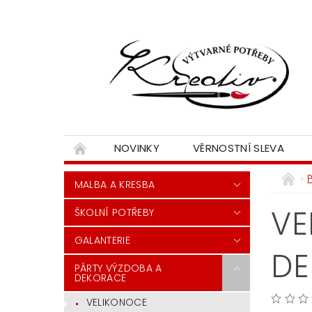
NOVINKY
VĚRNOSTNÍ SLEVA
MALBA A KRESBA
VE
ŠKOLNÍ POTŘEBY
GALANTERIE
DE
PÁRTY VÝZDOBA A
DEKORACE
VELIKONOCE