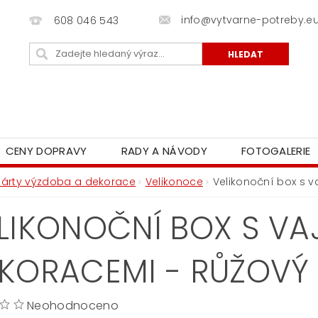
info@vytvarne-potreby.e
608 046 543
CENY DOPRAVY
RADY A NÁVODY
FOTOGALERIE
Párty výzdoba a dekorace
Velikonoce
Velikonoční box s v
LIKONOČNÍ BOX S VA
KORACEMI - RŮŽOVÝ
Neohodnoceno