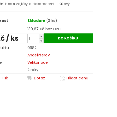
ní box s vajíčky a dekoracemi - růžový.
nost
Skladem
(3 ks)
139,67 Kč bez DPH
Kč
/ ks
duktu
9982
AndělPřerov
e
Velikonoce
2 roky
Tisk
Dotaz
Hlídat cenu