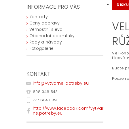
DISKU
INFORMACE PRO VÁS
Kontakty
VE
Ceny dopravy
Věrnostní sleva
Obchodní podmínky
RŮ
Rady a návody
Fotogalerie
Velikono
filcové k
Buďte pr
KONTAKT
Pouze re
info
@
vytvarne-potreby.eu
608 046 543
777 604 089
http://www.facebook.com/vytvar
ne.potreby.eu