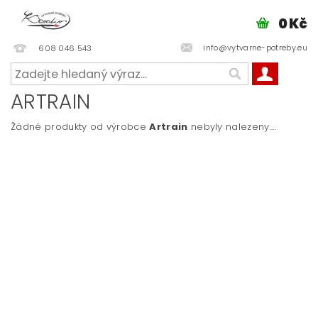
0 Kč
info@vytvarne-potreby.eu
608 046 543
ARTRAIN
Žádné produkty od výrobce
Artrain
nebyly nalezeny....