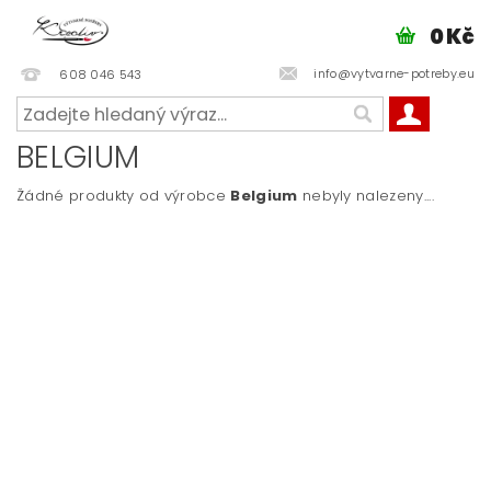
0 Kč
info@vytvarne-potreby.eu
608 046 543
BELGIUM
Žádné produkty od výrobce
Belgium
nebyly nalezeny....